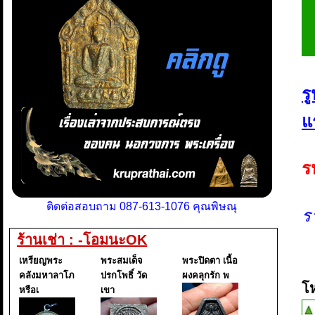
ร
แ
ร
ติดต่อสอบถาม 087-613-1076 คุณพิษณุ
ร
ร้านเช่า : -โอมนะOK
เหรียญพระ
พระสมเด็จ
พระปิดตา เนื้อ
คลังมหาลาโภ
ปรกโพธิ์ วัด
ผงคลุกรัก พ
โ
หรือเ
เขา