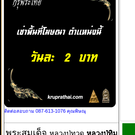
ติดต่อสอบถาม 087-613-1076 คุณพิษณุ
พระสมเด็จ
หลวงปู่ทวด
หลวงปู่ทิม