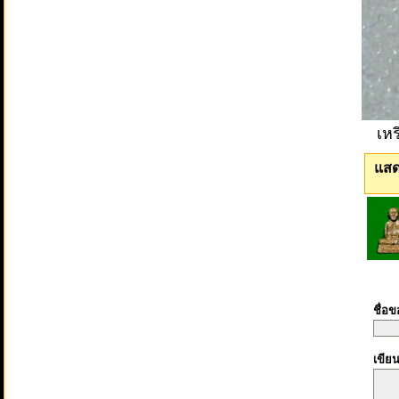
เหร
แสด
ชื่อ
เขีย