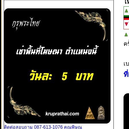
โ
ค
เบ
ท
ติดต่อสอบถาม 087-613-1076 คุณพิษณุ