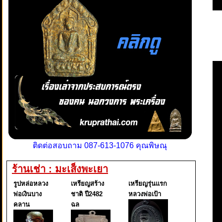
ติดต่อสอบถาม 087-613-1076 คุณพิษณุ
ร้านเช่า : มะเส็งพะเยา
รูปหล่อหลวง
เหรียญสร้าง
เหรียญรุ่นแรก
พ่อเงินบาง
ชาติ ปี2482
หลวงพ่อเป้า
คลาน
ฉล