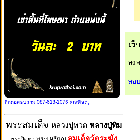
เว็
ลงพ
สอบ
ติดต่อสอบถาม 087-613-1076 คุณพิษณุ
พระสมเด็จ
หลวงปู่ทวด
หลวงปู่ทิม
สมเด็จวัดระฆัง
พระเหรียญ
พระปิดตา