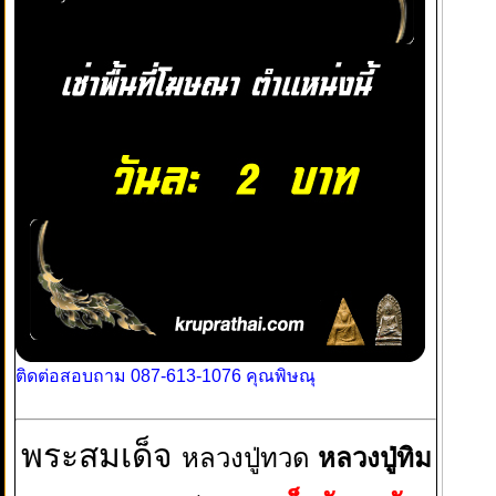
ติดต่อสอบถาม 087-613-1076 คุณพิษณุ
พระสมเด็จ
หลวงปู่ทวด
หลวงปู่ทิม