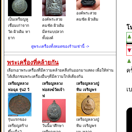
องค์พระสวย
เป็นเหรียญหู
องค์พระสวย
คมชัด ผิวเดิม
เชื่อมเก่าจาก
คมชัด ผิวเดิม
โ
วัด ผิวเดิม หา
มีครมบปลวก
ยาก
ทั้งองค์
ดูพระเครื่องทั้งหมดของร้านเช่านี้ ->
พระเครื่องที่คล้ายกัน
ค
เลือกเอาพระเครื่องที่มีความคล้ายคลึงกันออกมาแสดง เพื่อให้ท่าน
ได้เลือกชมพระเครื่องอื่นๆที่มีความใกล้เคียงกัน
เหรียญหลวง
เหรียญหลวง
เหรียญหลวงปู่
เบ
พ่อฉุย รุ่น2 วั
พ่อสงฆ์วัดเจ้า
ทิม เจริญพร
ฟ
รุ่นแรกของ
เหรียญหลวงปู่
เหรียญสร้าง
วันนี้มาศึกษา
ทิม เจริญพร
ขึ้นเมื่อ?
เหรียญยอด
บน หลาก