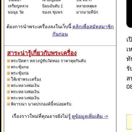
เหรียญหลวง
นิยมอันดับ 1
หลายเหตุผล
พ่อฉุย วัด
ของจ.ชุมพร
มากมายที่นัก
คงคาราม รุ่น
กันบ้างครับ
สะสมพระ
แรก ปี 2465
เป็นเหรียญที่มี
เครื่องต้องการ
ต้องการนำพระเครื่องลงในเว็บนี้
คลิกเพื่อสมัคสมาชิก
หนึ่งในพระ
เก๊ออกมานาน
เหรียญหลวงปู่
กันก่อน
เหรียญเบญจ
มากแล้ว
ทิม ไม่ใช่แค่
เป
ภาคี หลวงพ่อ
เพราะได้รับ
เรื่องชื่อเสียงที่
เห
ฉุย สุขภิกขุ
ความนิยมสูง
โด่งดังของ
สาระน่ารู้เกี่ยวกับพระเครื่อง
วัดคงคาราม
เป็นสิบปี
หลวงปู่ทิม
ท
พระปิดตา หลวงปู่ทับวัดทอง ราคาคุยกันคับ
จ.เพชรบุรี
เหรียญรุ่นปี
อย่างเดียวแน
พระซุ้มกอ
ร
"หลวงพ
2505 ของวัด
พระซุ้มกอ
เจ้
ส
ใฟ้เช่าพระเครื่อง
พระหลวงพ่อเงิน
0
พระหลวงพ่อเงิน
พระหลวงพ่อเงิน
พิจารณา นาคปรกองค์นี้หน่อยครับ
เรื่องราวใหม่ที่คุณอาจยังไม่รู้
ดูข้อมูลเพิ่มเติม ->