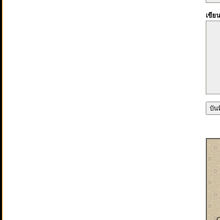
เขีย
C