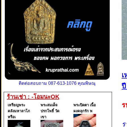
เ
ติดต่อสอบถาม 087-613-1076 คุณพิษณุ
ป
ร้านเช่า : -โอมนะOK
ร
เหรียญพระ
พระสมเด็จ
พระปิดตา เนื้อ
คลังมหาลาโภ
ปรกโพธิ์ วัด
ผงคลุกรัก พ
หรือเ
เขา
ร