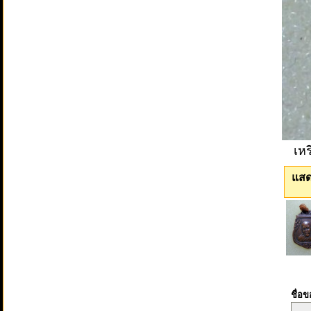
เหร
แสด
ชื่อ