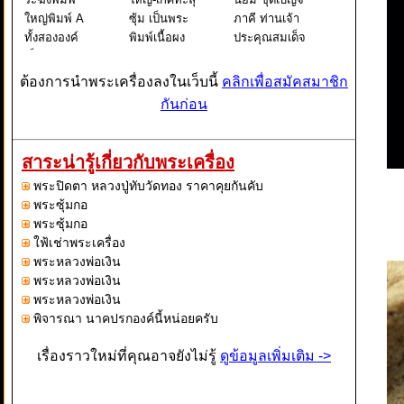
ใหญ่พิมพ์ A
ซุ้ม เป็นพระ
ภาคี ท่านเจ้า
ทั้งสององค์
พิมพ์เนื้อผง
ประคุณสมเด็จ
เป็นพระพิมพ์
ยอดนิยม ชุด
พระพุฒาจาร
เดียวกันแต่
เบญจภาคี
ย์ (โต พรหม
ต้องการนำพระเครื่องลงในเว็บนี้
คลิกเพื่อสมัคสมาชิก
สภาพการกด
ท่านเจ้า
รังษี) วัดระฆัง
กันก่อน
จากแม่พิมพ์
ประคุณสมเด็จ
โฆสิตาราม
ต่างกันกล่าว
พระพุฒาจาร
วรมหาวิหาร
คือ องค์ที่ 1
ย์ (โต พรหม
แขวงศิริราช
สาระน่ารู้เกี่ยวกับพระเครื่อง
เป็นองค์ที่กด
รังษี) วัดระฆัง
เขต
พระปิดตา หลวงปู่ทับวัดทอง ราคาคุยกันคับ
จากแม่พิมพ์
โฆสิตารามว
บางกอกน้อย
พระซุ้มกอ
องค์ต้นๆจะเ
รมหา
กรุงเทพ
พระซุ้มกอ
ใฟ้เช่าพระเครื่อง
พระหลวงพ่อเงิน
พระหลวงพ่อเงิน
พระหลวงพ่อเงิน
พิจารณา นาคปรกองค์นี้หน่อยครับ
เรื่องราวใหม่ที่คุณอาจยังไม่รู้
ดูข้อมูลเพิ่มเติม ->