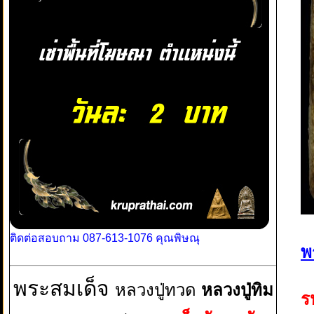
ติดต่อสอบถาม 087-613-1076 คุณพิษณุ
พ
พระสมเด็จ
หลวงปู่ทวด
หลวงปู่ทิม
ร