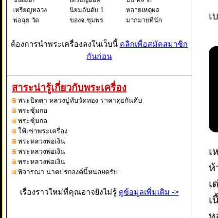
เหรียญหลวง
นิยมอันดับ 1
หลายเหตุผล
เบ
พ่อฉุย วัด
ของจ.ชุมพร
มากมายที่นัก
คงคาราม รุ่น
กันบ้างครับ
สะสมพระ
แรก ปี 2465
เป็นเหรียญที่มี
เครื่องต้องการ
ต้องการนำพระเครื่องลงในเว็บนี้
คลิกเพื่อสมัคสมาชิก
หนึ่งในพระ
เก๊ออกมานาน
เหรียญหลวงปู่
กันก่อน
เหรียญเบญจ
มากแล้ว
ทิม ไม่ใช่แค่
ภาคี หลวงพ่อ
เพราะได้รับ
เรื่องชื่อเสียงที่
ฉุย สุขภิกขุ
ความนิยมสูง
โด่งดังของ
สาระน่ารู้เกี่ยวกับพระเครื่อง
วัดคงคาราม
เป็นสิบปี
หลวงปู่ทิม
พระปิดตา หลวงปู่ทับวัดทอง ราคาคุยกันคับ
จ.เพชรบุรี
เหรียญรุ่นปี
อย่างเดียวแน
พระซุ้มกอ
"หลวงพ
2505 ของวัด
พระซุ้มกอ
เจ้
ใฟ้เช่าพระเครื่อง
พระหลวงพ่อเงิน
เห
พระหลวงพ่อเงิน
พระหลวงพ่อเงิน
ห้
พิจารณา นาคปรกองค์นี้หน่อยครับ
เด
เรื่องราวใหม่ที่คุณอาจยังไม่รู้
ดูข้อมูลเพิ่มเติม ->
เ
หล