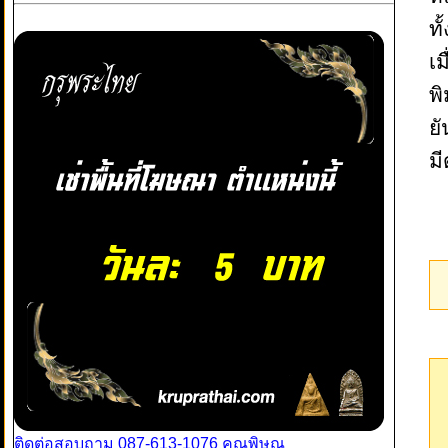
ทั
เม
พิ
ยั
ม
ติดต่อสอบถาม 087-613-1076 คุณพิษณุ