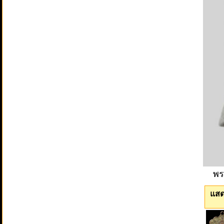
พร
แสด