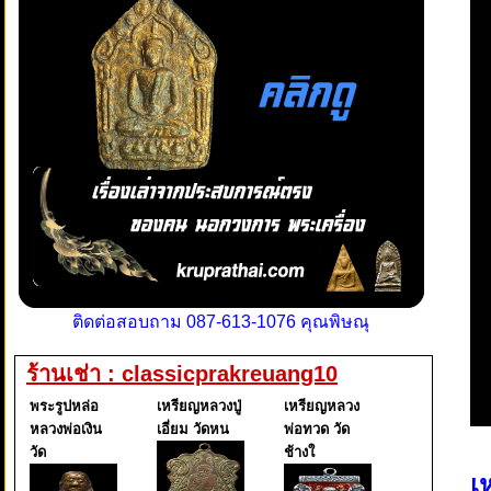
ติดต่อสอบถาม 087-613-1076 คุณพิษณุ
ร้านเช่า : classicprakreuang10
พระรูปหล่อ
เหรียญหลวงปู่
เหรียญหลวง
หลวงพ่อเงิน
เอี่ยม วัดหน
พ่อทวด วัด
วัด
ช้างใ
เ