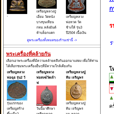
ก
เหรียญหลวงปู่
-
เอี่ยม วัดหนัง
เหรียญหลวง
บางขุนเทียน
พ่อทวด วัด
ร
กทม.หลังยันต์
ช้างให้ รุ่น3
ห้าบล็อกแตก
ปี2504 เนื้อเงิน
รุ่นสองปี2469
ลงยา
ดูพระเครื่องทั้งหมดของร้านเช่านี้ ->
ร
(พุทธคุณใน
วัตถุมงคงของ
พระเครื่องที่คล้ายกัน
ท่าน
ครอบคลุมทุก
เลือกเอาพระเครื่องที่มีความคล้ายคลึงกันออกมาแสดง เพื่อให้ท่าน
ด้าน เมตตา
ได้เลือกชมพระเครื่องอื่นๆที่มีความใกล้เคียงกัน
โ
มหานยิม,มหา
เหรียญหลวง
เหรียญหลวง
เหรียญหลวงปู่
เสน่ห์,แคล้วคลาด,มหา
พ่อฉุย รุ่น2 วั
พ่อสงฆ์วัดเจ้า
ทิม เจริญพร
อุตและ
ฟ
คงกระพันชาต
รุ่นแรกของ
เหรียญหลวงปู่
ค
เหรียญสร้าง
วันนี้มาศึกษา
ทิม เจริญพร
ขึ้นเมื่อ?
เหรียญยอด
บน หลาก