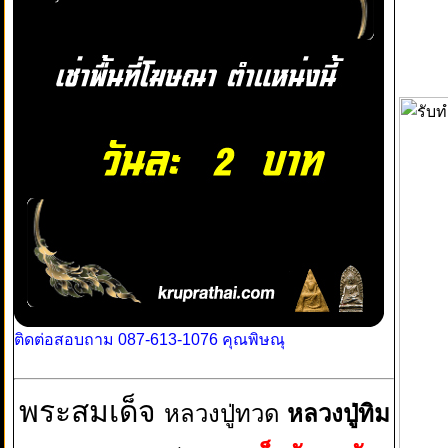
ติดต่อสอบถาม 087-613-1076 คุณพิษณุ
พระสมเด็จ
หลวงปู่ทวด
หลวงปู่ทิม