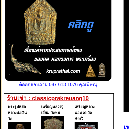
ติดต่อสอบถาม 087-613-1076 คุณพิษณุ
ร้านเช่า : classicprakreuang10
พระรูปหล่อ
เหรียญหลวงปู่
เหรียญหลวง
หลวงพ่อเงิน
เอี่ยม วัดหน
พ่อทวด วัด
วัด
ช้างใ
เ