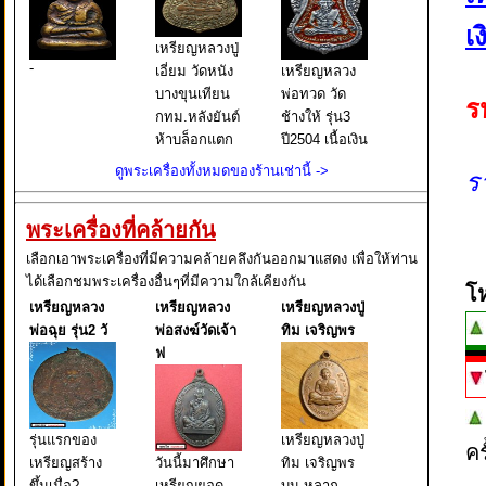
เ
เหรียญหลวงปู่
-
เอี่ยม วัดหนัง
เหรียญหลวง
บางขุนเทียน
พ่อทวด วัด
ร
กทม.หลังยันต์
ช้างให้ รุ่น3
ห้าบล็อกแตก
ปี2504 เนื้อเงิน
รุ่นสองปี2469
ลงยา
ดูพระเครื่องทั้งหมดของร้านเช่านี้ ->
ร
(พุทธคุณใน
วัตถุมงคงของ
พระเครื่องที่คล้ายกัน
ท่าน
ครอบคลุมทุก
เลือกเอาพระเครื่องที่มีความคล้ายคลึงกันออกมาแสดง เพื่อให้ท่าน
ด้าน เมตตา
ได้เลือกชมพระเครื่องอื่นๆที่มีความใกล้เคียงกัน
โ
มหานยิม,มหา
เหรียญหลวง
เหรียญหลวง
เหรียญหลวงปู่
เสน่ห์,แคล้วคลาด,มหา
พ่อฉุย รุ่น2 วั
พ่อสงฆ์วัดเจ้า
ทิม เจริญพร
อุตและ
ฟ
คงกระพันชาต
รุ่นแรกของ
เหรียญหลวงปู่
ค
เหรียญสร้าง
วันนี้มาศึกษา
ทิม เจริญพร
ขึ้นเมื่อ?
เหรียญยอด
บน หลาก