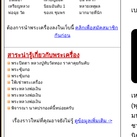
เหรียญหลวง
นิยมอันดับ 1
หลายเหตุผล
เบ
พ่อฉุย วัด
ของจ.ชุมพร
มากมายที่นัก
คงคาราม รุ่น
กันบ้างครับ
สะสมพระ
แรก ปี 2465
เป็นเหรียญที่มี
เครื่องต้องการ
ต้องการนำพระเครื่องลงในเว็บนี้
คลิกเพื่อสมัคสมาชิก
หนึ่งในพระ
เก๊ออกมานาน
เหรียญหลวงปู่
กันก่อน
เหรียญเบญจ
มากแล้ว
ทิม ไม่ใช่แค่
ภาคี หลวงพ่อ
เพราะได้รับ
เรื่องชื่อเสียงที่
ฉุย สุขภิกขุ
ความนิยมสูง
โด่งดังของ
สาระน่ารู้เกี่ยวกับพระเครื่อง
วัดคงคาราม
เป็นสิบปี
หลวงปู่ทิม
พระปิดตา หลวงปู่ทับวัดทอง ราคาคุยกันคับ
จ.เพชรบุรี
เหรียญรุ่นปี
อย่างเดียวแน
พระซุ้มกอ
"หลวงพ
2505 ของวัด
พระซุ้มกอ
เจ้
ใฟ้เช่าพระเครื่อง
พระหลวงพ่อเงิน
เห
พระหลวงพ่อเงิน
พระหลวงพ่อเงิน
(
พิจารณา นาคปรกองค์นี้หน่อยครับ
ม
เรื่องราวใหม่ที่คุณอาจยังไม่รู้
ดูข้อมูลเพิ่มเติม ->
ช
น