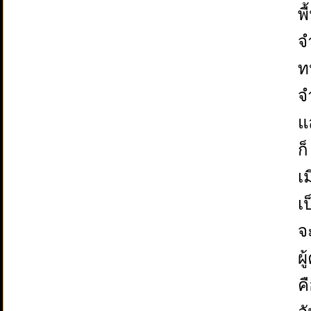
พ
จ
ท
จ
แ
ก
เ
เ
จ
ผ
ค