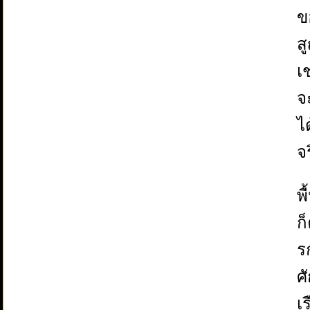
ข
ส
เ
จ
ไ
จ
พ
ก
รก
ศ
เ