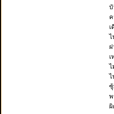
บ
ค
เ
ไ
ฝ
เ
ไ
ไ
ซ
พ
ผ