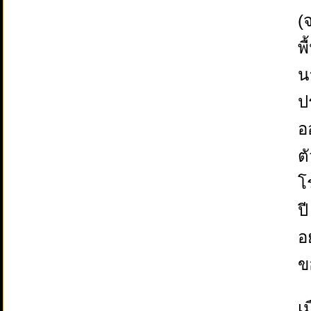
(
พ
น
ป
อ
ต
โ
ป
อย
ข
เ