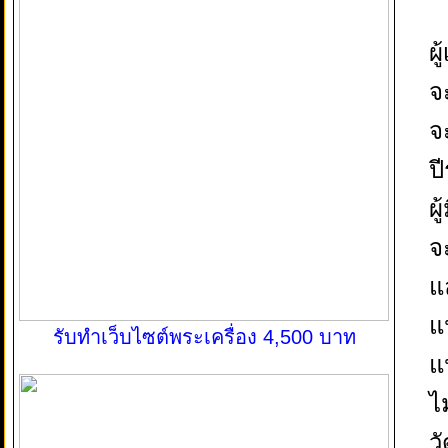
ผ
จ
จะ
ป
ผู
จะ
แ
แ
รับทำเว็บไซต์พระเครื่อง 4,500 บาท
แ
ไ
ว