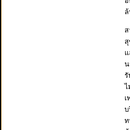
อ
ล
ส
ส
แ
น
ร
ไ
เ
บ
ท