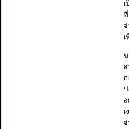
เ
ท
จ
เ
ข
ส
ก
ป
อ
เ
จ