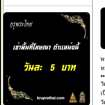
พ
ห
••
ว
เป
ว