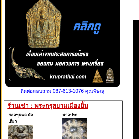
ติดต่อสอบถาม 087-613-1076 คุณพิษณุ
ร้านเช่า : พระกรุสยามเมืองยิ้ม
ยอดขุนพล ตัด
นาคปรก
เดี่ยว