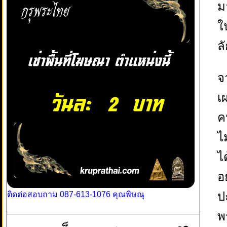
ม
ใ
ล
จ
เ
ค
ไ
ไ
อ
ป
ติดต่อสอบถาม 087-613-1076 คุณพิษณุ
พ