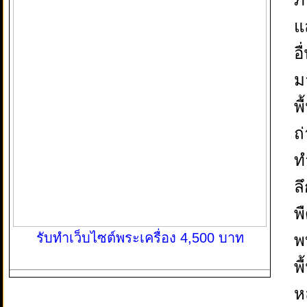
แ
อ
ม
พื
ถ
ท
ล
พ
รับทำเว็บไซต์พระเครื่อง 4,500 บาท
พ
พ
ห