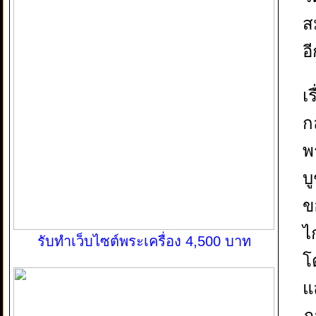
ส
อ
เ
ก
พ
บ
ข
ไ
รับทำเว็บไซต์พระเครื่อง 4,500 บาท
โ
แ
ภ