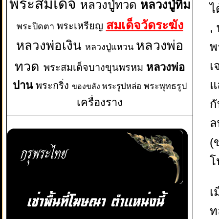
พระสมเด็จ
หลวงปู่ทวด
หลวงปู่ทิม
ไ
สมเด็จวัดระฆัง
พระเหรียญ
,
พระปิดตา
หลวงพ่อเงิน
หลวงพ่อ
พ
หลวงปู่แหวน
เ
ทวด
หลวงพ่อ
พระสมเด็จบางขุนพรหม
แ
ปาน
พระกริ่ง
พระพุทธรูป
พระรูปหล่อ
ของขลัง
เครื่องราง
ก
ล
(
โ
เ
ท