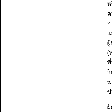
ห
ค
อ
แ
ผ
(
ท
ว
ฆ
ข
ผ