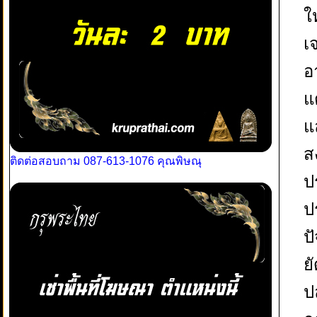
ใ
เ
อ
แ
แ
ส
ติดต่อสอบถาม 087-613-1076 คุณพิษณุ
ป
ป
ป
ย
ป