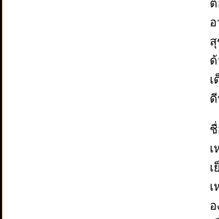
ต้
อ
ส
ด
เ
ด
ช
เ
เย
เ
อ