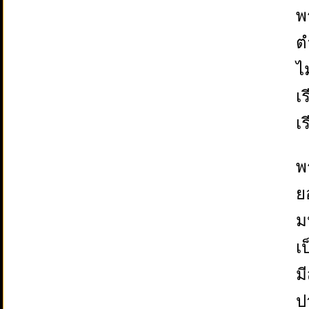
พ
ต
ไ
เ
เ
พ
ย
ม
เ
ม
ป