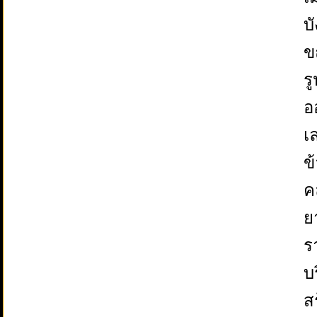
บ
ข
ร
อ
เ
ข
ค
ย
ร
บ
ส