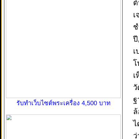
ต
เ
ช
ป
เ
โ
เ
ว
ฐ
รับทำเว็บไซต์พระเครื่อง 4,500 บาท
ล
ไ
ว่