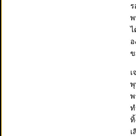
ร
พ
ไ
อง
ข
เ
พ
พ
ท
ทิ
เ