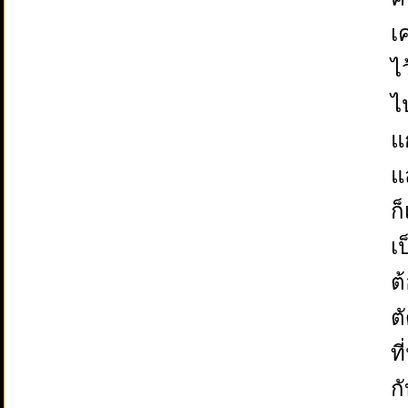
เ
ไ
ไ
แ
แ
ก็
เ
ต
ต
ท
ก