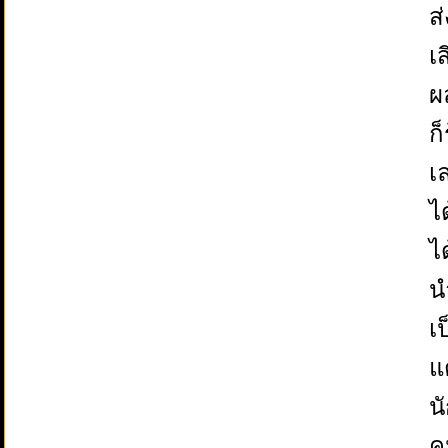
ส
เ
ผ
ก
เ
ไ
ไ
น
เ
แ
น
ค