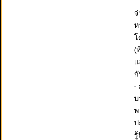
จ
ห
โ
(
แ
ก
-
บ
พ
ป
ร