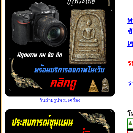
พ
ช
เ
ร
ร
รับถ่ายรูปพระเครื่อง
โ