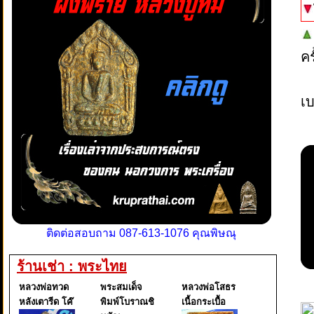
ค
เบ
ติดต่อสอบถาม 087-613-1076 คุณพิษณุ
ร้านเช่า : พระไทย
หลวงพ่อทวด
พระสมเด็จ
หลวงพ่อโสธร
หลังเตารีด โค๊
พิมพ์โบราณชิ
เนื้อกระเบื้อ