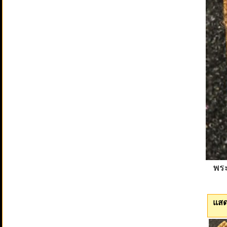
พระ
แสด