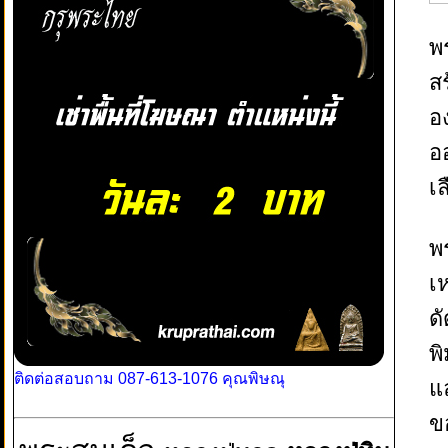
พ
ส
อ
ออ
เ
พ
เห
ด
พ
ติดต่อสอบถาม 087-613-1076 คุณพิษณุ
แ
ข