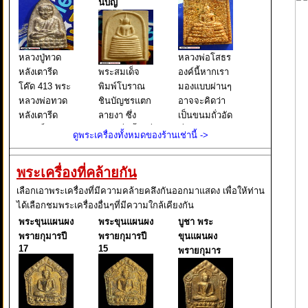
นบัญ
หลวงปู่ทวด
หลวงพ่อโสธร
หลังเตารีด
พระสมเด็จ
องค์นี้หากเรา
โค๊ด 413 พระ
พิมพ์โบราณ
มองแบบผ่านๆ
หลวงพ่อทวด
ชินบัญชรแตก
อาจจะคิดว่า
หลังเตารีด
ลายงา ซึ่ง
เป็นขนมถั่วอัด
พิมพ์เล็ก หน้า
เขียนชื่อนี้ไว้ที่
ที่เราเคยกิน
ดูพระเครื่องทั้งหมดของร้านเช่านี้ ->
อาปาเช่ แข้ง
บนกล่องใส่
กัน แต่จริงๆ
ธรรมดา ปี
พระ และยังมี
แล้วนั่นคือ
พระเครื่องที่คล้ายกัน
๒๕๐๕ นับเป็น
เขียนต่อไปอีก
พระหลวงพ่อ
พระยอดนิยม
ว่า ผงเก่าสม
โสธร พิมพ์
เลือกเอาพระเครื่องที่มีความคล้ายคลึงกันออกมาแสดง เพื่อให้ท่าน
อีกรุ่นหนึ่งใน
เด็จพุฒาจารย์
หลังคา
ได้เลือกชมพระเครื่องอื่นๆที่มีความใกล้เคียงกัน
ตระกูล พระ
โต พรหมรังสี
กระเบื้องโบสถ์
พระขุนแผนผง
พระขุนแผนผง
บูชา พระ
หลวงพ่อทวด
มหาเถราจาร
ซึ่งหากเราใช้ว
พรายกุมารปี
พรายกุมารปี
ขุนแผนผง
ย์ แห่งกร
17
15
พรายกุมาร