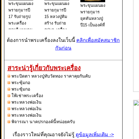
พระขุนแผนผง
พระขุนแผนผง
พระขุนแผนผง
พรายกุมารปี
พรายกุมารปี
พรายกุมาร
17 รับถ่ายรูป
15 หลวงปู่ทิม
ยุคทันหลวงปู่
พระเครื่อง
สร้าง รับถ่าย
ปี15 เป็นองค์ที่
ชลบุรี แบบคม
รูปพระเครื่อง
เซียนส่วนใหญ่
ชัด
คมชัด พระ
มักไม่ยอมรับ
ต้องการนำพระเครื่องลงในเว็บนี้
คลิกเพื่อสมัคสมาชิก
ขุนแผนผง
กัน เนื่องจาก
กันก่อน
พรายกุมาร
ไปอ้างอิงกับ
องค์นี้เป็นพระ
ตำราต่างๆที่
เก่าแก่ที่ถูก
ให้ข้อมูลผิด
สาระน่ารู้เกี่ยวกับพระเครื่อง
สร้างและปลุก
เพี้ยนออกไป
เสกโดยหลวง
พระปิดตา หลวงปู่ทับวัดทอง ราคาคุยกันคับ
ซึ่งผมเองก็ไม
ปู่ทิมเองครั
พระซุ้มกอ
พระซุ้มกอ
ใฟ้เช่าพระเครื่อง
พระหลวงพ่อเงิน
พระหลวงพ่อเงิน
พระหลวงพ่อเงิน
พิจารณา นาคปรกองค์นี้หน่อยครับ
เรื่องราวใหม่ที่คุณอาจยังไม่รู้
ดูข้อมูลเพิ่มเติม ->