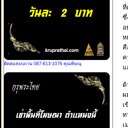
ท
ซ
อ
ห
คื
ค
ติดต่อสอบถาม 087-613-1076 คุณพิษณุ
แ
ด้
ผ
เข
ทา
เ