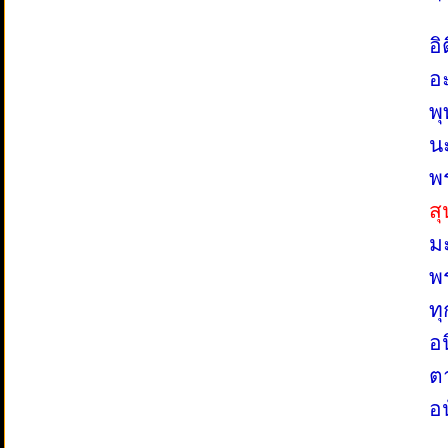
อิ
อ
พุ
นะ
พร
ส
ม
พ
ท
อ
ต
อ