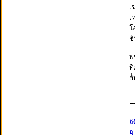
เ
เ
โ
ช
พ
ทิ
ส
=
อ
อุ