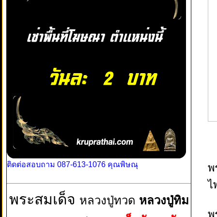
ติดต่อสอบถาม 087-613-1076 คุณพิษณุ
พ
ไ
พระสมเด็จ
หลวงปู่ทวด
หลวงปู่ทิม
พ