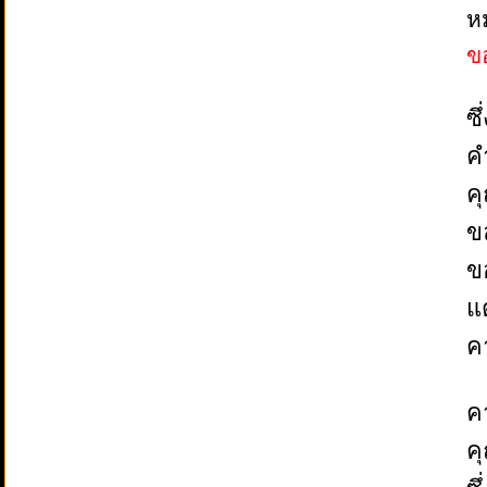
ห
ข
ซ
ค
ค
ข
ข
แต
ค
ค
ค