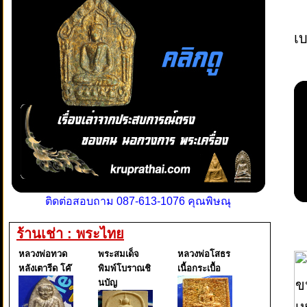
เบ
ติดต่อสอบถาม 087-613-1076 คุณพิษณุ
ร้านเช่า : พระไทย
หลวงพ่อทวด
พระสมเด็จ
หลวงพ่อโสธร
หลังเตารีด โค๊
พิมพ์โบราณชิ
เนื้อกระเบื้อ
นบัญ