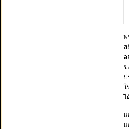
พ
ส
อย
ข
ป
ใ
ได
แ
แ