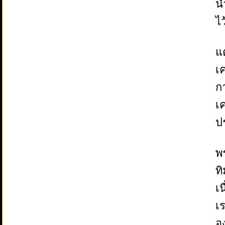
น
ไว
แ
เ
ก
เ
ป
พ
ท
เ
เ
อ