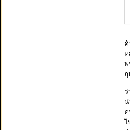
ด
ห
พ
ก
ว
น
ค
ไ