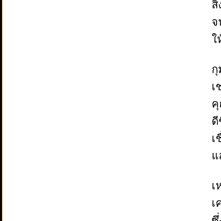
สิ
จ
ให
ก
เ
ค
ดี
เ
แ
เห
เ
ซึ