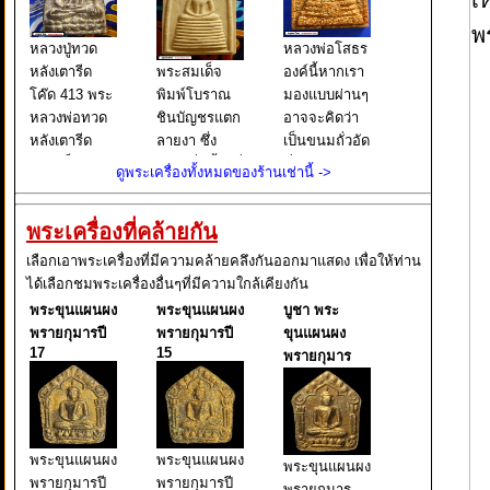
หลวงปู่ทวด
หลวงพ่อโสธร
หลังเตารีด
พระสมเด็จ
องค์นี้หากเรา
โค๊ด 413 พระ
พิมพ์โบราณ
มองแบบผ่านๆ
หลวงพ่อทวด
ชินบัญชรแตก
อาจจะคิดว่า
หลังเตารีด
ลายงา ซึ่ง
เป็นขนมถั่วอัด
พิมพ์เล็ก หน้า
เขียนชื่อนี้ไว้ที่
ที่เราเคยกิน
ดูพระเครื่องทั้งหมดของร้านเช่านี้ ->
อาปาเช่ แข้ง
บนกล่องใส่
กัน แต่จริงๆ
ธรรมดา ปี
พระ และยังมี
แล้วนั่นคือ
พระเครื่องที่คล้ายกัน
๒๕๐๕ นับเป็น
เขียนต่อไปอีก
พระหลวงพ่อ
พระยอดนิยม
ว่า ผงเก่าสม
โสธร พิมพ์
เลือกเอาพระเครื่องที่มีความคล้ายคลึงกันออกมาแสดง เพื่อให้ท่าน
อีกรุ่นหนึ่งใน
เด็จพุฒาจารย์
หลังคา
ได้เลือกชมพระเครื่องอื่นๆที่มีความใกล้เคียงกัน
ตระกูล พระ
โต พรหมรังสี
กระเบื้องโบสถ์
พระขุนแผนผง
พระขุนแผนผง
บูชา พระ
หลวงพ่อทวด
มหาเถราจาร
ซึ่งหากเราใช้ว
พรายกุมารปี
พรายกุมารปี
ขุนแผนผง
ย์ แห่งกร
17
15
พรายกุมาร
พระขุนแผนผง
พระขุนแผนผง
พระขุนแผนผง
พรายกุมารปี
พรายกุมารปี
พรายกุมาร