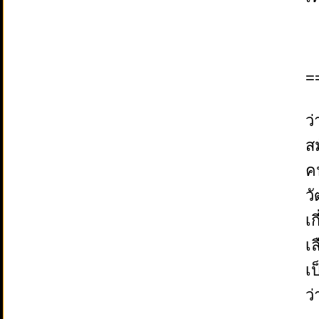
=
ว
ส
ค
ว
เ
เ
เ
ว