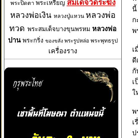
สมเด็จวัดระฆัง
พระเหรียญ
พระปิดตา
น
หลวงพ่อเงิน
หลวงพ่อ
หลวงปู่แหวน
กะ
ทวด
หลวงพ่อ
พระสมเด็จบางขุนพรหม
พ
ปาน
พระกริ่ง
พระพุทธรูป
พระรูปหล่อ
ของขลัง
เม
เครื่องราง
ด
ก
เ
ใ
พ
เ
ป