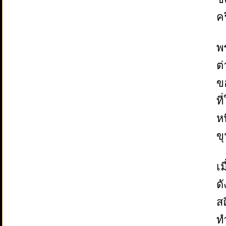
คร
พ
ต
ข
ท
หน
ข
เ
ด
ส
ท