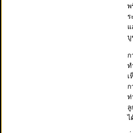
พ
ระ
แ
บ
ก
ท
เ
ก
ท
ลู
ไ