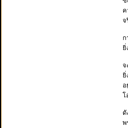
ซึ
ค
จ
ก
ยิ
จะ
ย
อ
โ
ด
พ