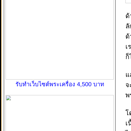
ด้
ล
ด
เ
ก็
แ
รับทำเว็บไซต์พระเครื่อง 4,500 บาท
จ
พร
โ
เ