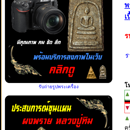
พ
เ
ร
ร
โ
รับถ่ายรูปพระเครื่อง
ค