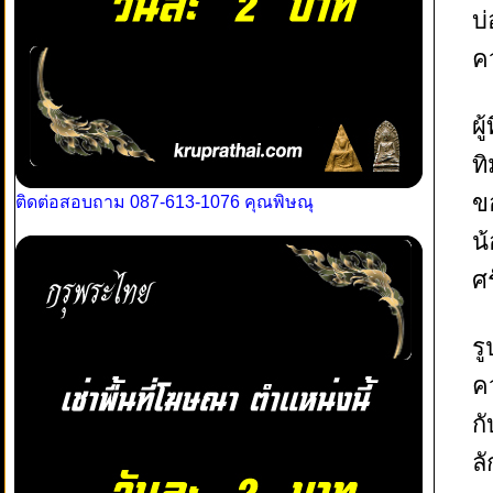
บ
ค
ผ
ทิ
ขอ
ติดต่อสอบถาม 087-613-1076 คุณพิษณุ
น
ศ
ร
ค
กั
ล