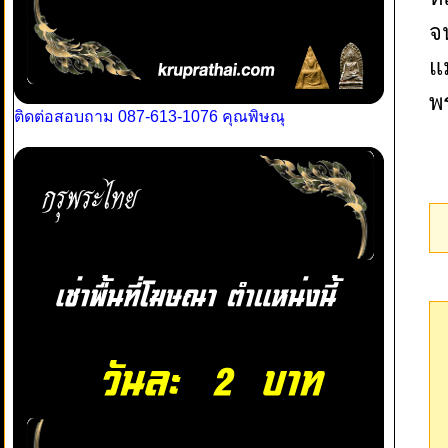
จ
แ
พ
ติดต่อสอบถาม 087-613-1076 คุณพิษณุ