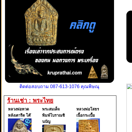
ติดต่อสอบถาม 087-613-1076 คุณพิษณุ
ร้านเช่า : พระไทย
หลวงพ่อทวด
พระสมเด็จ
หลวงพ่อโสธร
หลังเตารีด โค๊
พิมพ์โบราณชิ
เนื้อกระเบื้อ
นบัญ