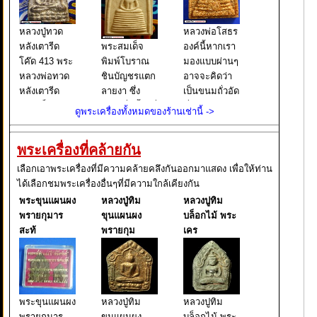
หลวงปู่ทวด
หลวงพ่อโสธร
หลังเตารีด
พระสมเด็จ
องค์นี้หากเรา
โค๊ด 413 พระ
พิมพ์โบราณ
มองแบบผ่านๆ
หลวงพ่อทวด
ชินบัญชรแตก
อาจจะคิดว่า
หลังเตารีด
ลายงา ซึ่ง
เป็นขนมถั่วอัด
พิมพ์เล็ก หน้า
เขียนชื่อนี้ไว้ที่
ที่เราเคยกิน
ดูพระเครื่องทั้งหมดของร้านเช่านี้ ->
อาปาเช่ แข้ง
บนกล่องใส่
กัน แต่จริงๆ
ธรรมดา ปี
พระ และยังมี
แล้วนั่นคือ
พระเครื่องที่คล้ายกัน
๒๕๐๕ นับเป็น
เขียนต่อไปอีก
พระหลวงพ่อ
พระยอดนิยม
ว่า ผงเก่าสม
โสธร พิมพ์
เลือกเอาพระเครื่องที่มีความคล้ายคลึงกันออกมาแสดง เพื่อให้ท่าน
อีกรุ่นหนึ่งใน
เด็จพุฒาจารย์
หลังคา
ได้เลือกชมพระเครื่องอื่นๆที่มีความใกล้เคียงกัน
ตระกูล พระ
โต พรหมรังสี
กระเบื้องโบสถ์
พระขุนแผนผง
หลวงปู่ทิม
หลวงปูทิม
หลวงพ่อทวด
มหาเถราจาร
ซึ่งหากเราใช้ว
พรายกุมาร
ขุนแผนผง
บล็อกไม้ พระ
ย์ แห่งกร
สะท้
พรายกุม
เคร
พระขุนแผนผง
หลวงปู่ทิม
หลวงปูทิม
พรายกุมาร
ขุนแผนผง
บล็อกไม้ พระ