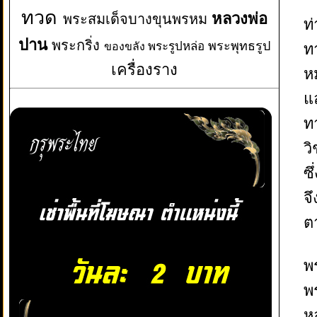
ทวด
หลวงพ่อ
พระสมเด็จบางขุนพรหม
ท่
ปาน
พระกริ่ง
พระพุทธรูป
พระรูปหล่อ
ทา
ของขลัง
เครื่องราง
หม
แ
ท
ว
ซ
จ
ตา
พ
พ
ห