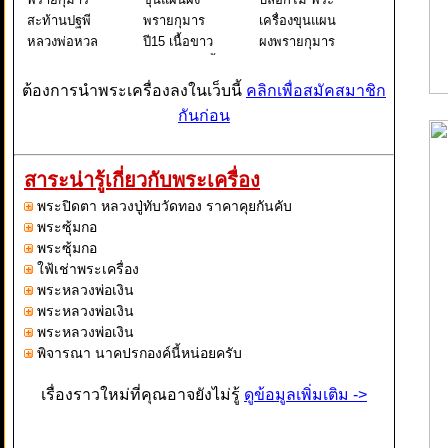
สะท้านปฐพี
พรายกุมาร
เครื่องขุนแผน
หลวงพ่อหวล
ปี15 เนื้อขาว
ผงพรายกุมาร
วัดพุทไธ
เหนียว องค์นี้
ยุคแรกๆ
ศวรรย์
ที่ด้านหน้ามี
ประมาณปี 12
ต้องการนำพระเครื่องลงในเว็บนี้
คลิกเพื่อสมัคสมาชิก
ความสมบูรณ์
นับว่าเป็น
กันก่อน
องค์พระมี
ขุนแผนในยุค
ความสมบูรณ์
ต้นๆที่หลายๆ
ของพิมพ์พระ
คนอาจจะไม่
สาระน่ารู้เกี่ยวกับพระเครื่อง
ที่ชัดเจนและ
ค้นตาหรือไม่
พระปิดตา หลวงปู่ทับวัดทอง ราคาคุยกันคับ
สวยงาม เนื้อ
เคยเห็นมา
พระซุ้มกอ
พระนั้นมี
ก่อน เพราะ
พระซุ้มกอ
ความขร
ขุนแผนบล็
ใฟ้เช่าพระเครื่อง
พระหลวงพ่อเงิน
พระหลวงพ่อเงิน
พระหลวงพ่อเงิน
พิจารณา นาคปรกองค์นี้หน่อยครับ
เรื่องราวใหม่ที่คุณอาจยังไม่รู้
ดูข้อมูลเพิ่มเติม ->