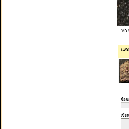
พระ
แสด
ชื่อ
เขีย