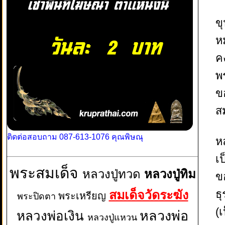
ขุ
ห
ค
พ
ข
ส
ติดต่อสอบถาม 087-613-1076 คุณพิษณุ
หล
เ
พระสมเด็จ
หลวงปู่ทวด
หลวงปู่ทิม
ข
ธุ
สมเด็จวัดระฆัง
พระเหรียญ
พระปิดตา
(
หลวงพ่อเงิน
หลวงพ่อ
หลวงปู่แหวน