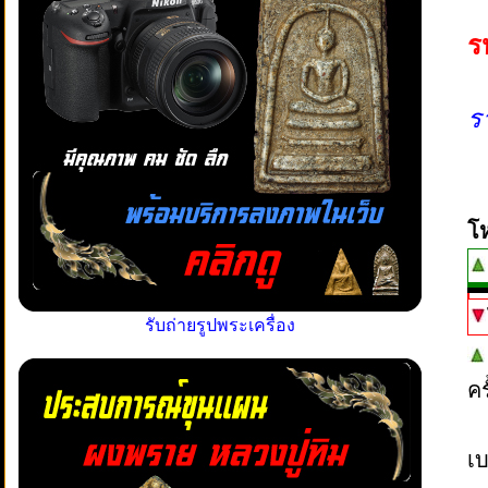
ร
ร
โ
รับถ่ายรูปพระเครื่อง
ค
เบ