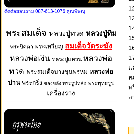
12
ติดต่อสอบถาม 087-613-1076 คุณพิษณุ
1
1
พระสมเด็จ
หลวงปู่ทวด
หลวงปู่ทิม
1
สมเด็จวัดระฆัง
พระเหรียญ
พระปิดตา
1
หลวงพ่อเงิน
หลวงพ่อ
1
หลวงปู่แหวน
แ
ทวด
หลวงพ่อ
พระสมเด็จบางขุนพรหม
ส
ปาน
พระกริ่ง
พระพุทธรูป
พระรูปหล่อ
ของขลัง
หร
เครื่องราง
อา