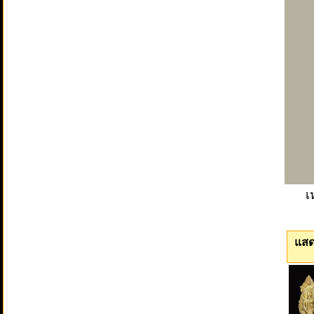
เ
แสด