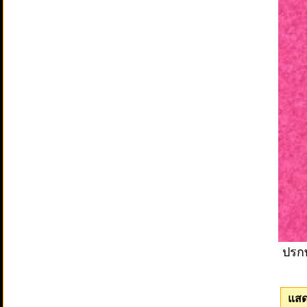
ปรกท
แสด