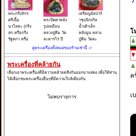
พระกริ่งจักร
เหรียญอัลปาก้
ตรีเนื้อ
พระปิดตาหลัง
าชุบนิกเกิล
นวโลหะ (กริ่ง
รูปเหมือน
น้ำเต้าเล็ก
โ
สก.หรือกริ่ง
หลวงปู่ทิม วัด
หลังนูน หลวง
รัฐสภา หรือ
ละหารไร่ ปี
ปู่ทิม วัดละ
กริ่ง 6 รอบ
พ.ศ. 2517
หารไร่ ปี 17
ดูพระเครื่องทั้งหมดของร้านเช่านี้ ->
ราชินี) แล้วแต่
เนื้อทองแดง
เหรียญน้ำเต้า
จะเรียกครับ
สภาพสวยตอก
เล็ก มี 2 แบบ
พระเครื่องที่คล้ายกัน
สภาผู้แทน
โค๊ต ตัว ?ท?
แบกแรกสร้าง
ราษฎร จัด
ที่บริเวณ
ขึ้นเมื่อปี 08
เลือกเอาพระเครื่องที่มีความคล้ายคลึงกันออกมาแสดง เพื่อให้ท่าน
ค
สร้างเนื่องใน
สังฆาฏิ เอาไว้
ลักษณะเป็น
ได้เลือกชมพระเครื่องอื่นๆที่มีความใกล้เคียงกัน
มหามงคล
ชัดเจนครับ
เหรียญเส
วโรกาส
พระปิดตาหลัง
เบ
สมเด็จพร
รูปเหมือน
ไม่พบรายการ