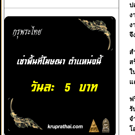
ปล
ง
งา
จึ
สำ
ส
ใ
แ
ฟร
รั
จ
โ