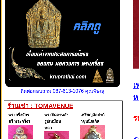
เ
ติดต่อสอบถาม 087-613-1076 คุณพิษณุ
ห
ร้านเช่า : TOMAVENUE
พระกริ่งจักร
พระปิดตาหลัง
เหรียญอัลปาก้
ร
ตรี พระกริ่งร
รูปเหมือน
าชุบนิกเกิล
หลว
ร