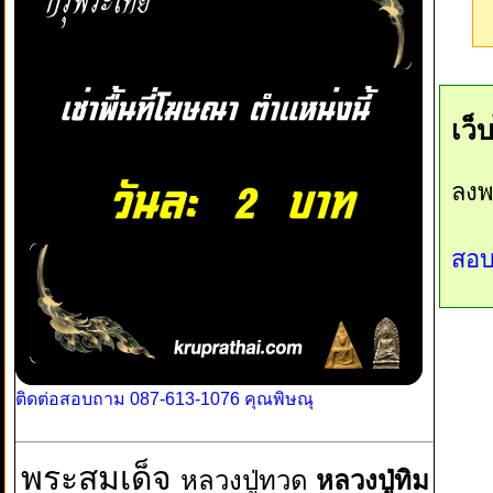
เว็
ลงพ
สอบ
ติดต่อสอบถาม 087-613-1076 คุณพิษณุ
พระสมเด็จ
หลวงปู่ทวด
หลวงปู่ทิม