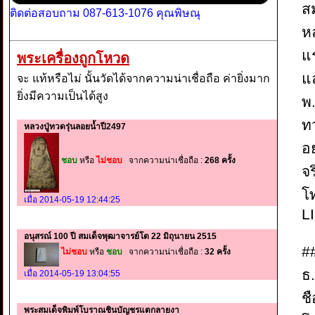
ส
ติดต่อสอบถาม 087-613-1076 คุณพิษณุ
ห
แ
พระเครื่องถูกโหวด
แ
จะ แท้หรือไม่ นั้นวัดได้จากความน่าเชื่อถือ ค่ายิ่งมาก
ยิ่งมีความเป็นได้สูง
พ
ทว
หลวงปู่ทวดรุ่นลอยน้ำปี2497
อย
ชอบ
หรือ
ไม่ชอบ
จากความน่าเชื่อถือ :
268 ครั้ง
จร
โ
เมื่อ 2014-05-19 12:44:25
L
อนุสรณ์ 100 ปี สมเด็จพุฒาจารย์โต 22 มิถุนายน 2515
#
ไม่ชอบ
หรือ
ชอบ
จากความน่าเชื่อถือ :
32 ครั้ง
ธ
เมื่อ 2014-05-19 13:04:55
ชื
พระสมเด็จพิมพ์โบราณชินบัญชรแตกลายงา