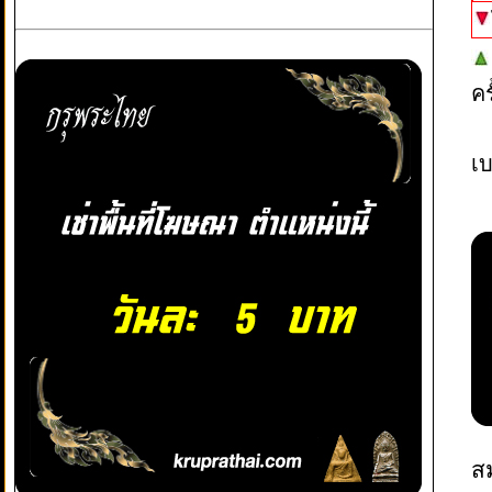
ค
เบ
สม