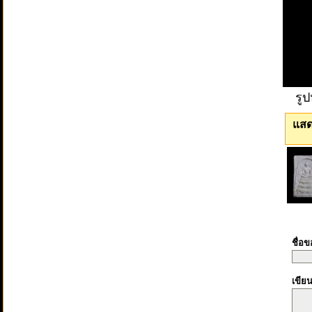
รู
แสด
ชื่อ
เขีย