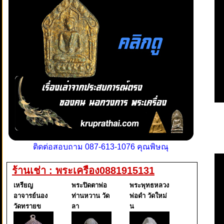
ติดต่อสอบถาม 087-613-1076 คุณพิษณุ
ร้านเช่า : พระเครือง0881915131
เหรียญ
พระปิดตาพ่อ
พระพุทธหลวง
อาจารย์นอง
ท่านหวาน วัด
พ่อดำ วัดใหม่
วัดทรายข
ลา
น