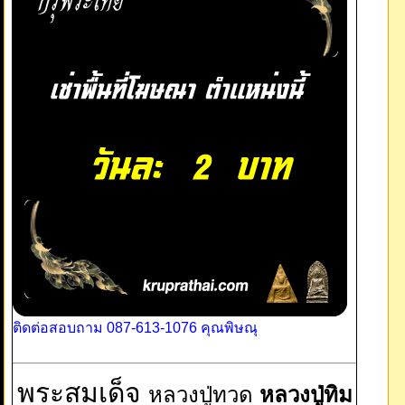
ติดต่อสอบถาม 087-613-1076 คุณพิษณุ
พระสมเด็จ
หลวงปู่ทวด
หลวงปู่ทิม