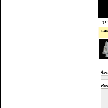
รู
แสด
ชื่อ
เขีย