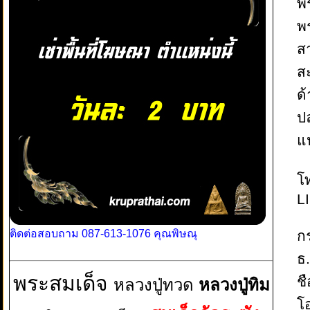
พ
พ
ส
ส
ด
ปล
แ
โ
L
ติดต่อสอบถาม 087-613-1076 คุณพิษณุ
ก
ธ
พระสมเด็จ
ชื
หลวงปู่ทวด
หลวงปู่ทิม
โ