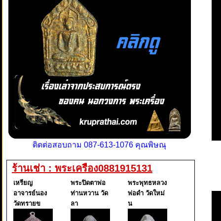
ติดต่อสอบถาม 087-613-1076 คุณพิษณุ
ร้านเช่า : พระเครือง0881915131
เหรียญ
พระปิดตาพ่อ
พระพุทธหลวง
อาจารย์นอง
ท่านหวาน วัด
พ่อดำ วัดใหม่
วัดทรายข
ลา
น