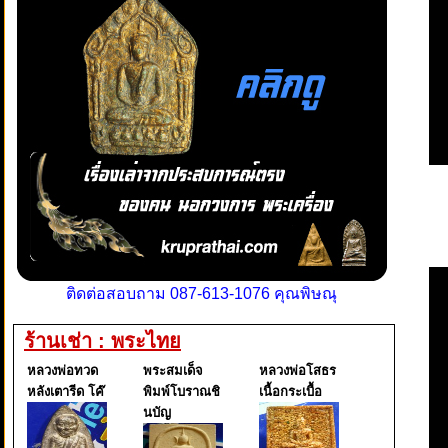
ติดต่อสอบถาม 087-613-1076 คุณพิษณุ
ร้านเช่า : พระไทย
หลวงพ่อทวด
พระสมเด็จ
หลวงพ่อโสธร
หลังเตารีด โค๊
พิมพ์โบราณชิ
เนื้อกระเบื้อ
นบัญ