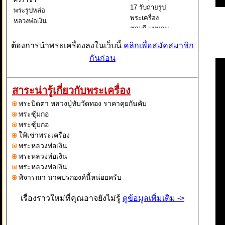
17 รับถ่ายรูป
พระรูปหล่อ
พระเครื่อง
หลวงพ่อเงิน
ชลบุรี แบบคม
หากคุณกำลัง
ชัด
มองหาร้าน
ต้องการนำพระเครื่องลงในเว็บนี้
คลิกเพื่อสมัคสมาชิก
ถ่ายรูปพระ
กันก่อน
เครื่องในขต
ศรีราชา
ชลบุรี คุณ
สาระน่ารู้เกี่ยวกับพระเครื่อง
สามารถใช้
พระปิดตา หลวงปู่ทับวัดทอง ราคาคุยกันคับ
บริการถ่ายรูป
พระซุ้มกอ
ระเครื่องแ
พระซุ้มกอ
ใฟ้เช่าพระเครื่อง
พระหลวงพ่อเงิน
พระหลวงพ่อเงิน
พระหลวงพ่อเงิน
พิจารณา นาคปรกองค์นี้หน่อยครับ
เรื่องราวใหม่ที่คุณอาจยังไม่รู้
ดูข้อมูลเพิ่มเติม ->