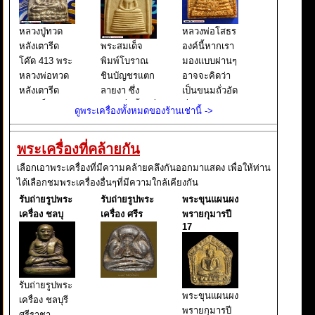
หลวงปู่ทวด
หลวงพ่อโสธร
หลังเตารีด
พระสมเด็จ
องค์นี้หากเรา
โค๊ด 413 พระ
พิมพ์โบราณ
มองแบบผ่านๆ
หลวงพ่อทวด
ชินบัญชรแตก
อาจจะคิดว่า
หลังเตารีด
ลายงา ซึ่ง
เป็นขนมถั่วอัด
พิมพ์เล็ก หน้า
เขียนชื่อนี้ไว้ที่
ที่เราเคยกิน
ดูพระเครื่องทั้งหมดของร้านเช่านี้ ->
อาปาเช่ แข้ง
บนกล่องใส่
กัน แต่จริงๆ
ธรรมดา ปี
พระ และยังมี
แล้วนั่นคือ
พระเครื่องที่คล้ายกัน
๒๕๐๕ นับเป็น
เขียนต่อไปอีก
พระหลวงพ่อ
พระยอดนิยม
ว่า ผงเก่าสม
โสธร พิมพ์
เลือกเอาพระเครื่องที่มีความคล้ายคลึงกันออกมาแสดง เพื่อให้ท่าน
อีกรุ่นหนึ่งใน
เด็จพุฒาจารย์
หลังคา
ได้เลือกชมพระเครื่องอื่นๆที่มีความใกล้เคียงกัน
ตระกูล พระ
โต พรหมรังสี
กระเบื้องโบสถ์
รับถ่ายรูปพระ
รับถ่ายรูปพระ
พระขุนแผนผง
หลวงพ่อทวด
มหาเถราจาร
ซึ่งหากเราใช้ว
เครื่อง ชลบุ
เครื่อง ศรีร
พรายกุมารปี
ย์ แห่งกร
17
รับถ่ายรูปพระ
พระขุนแผนผง
เครื่อง ชลบุรี
พรายกุมารปี
ศรีราชา