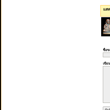
แสด
ชื่อ
เขีย