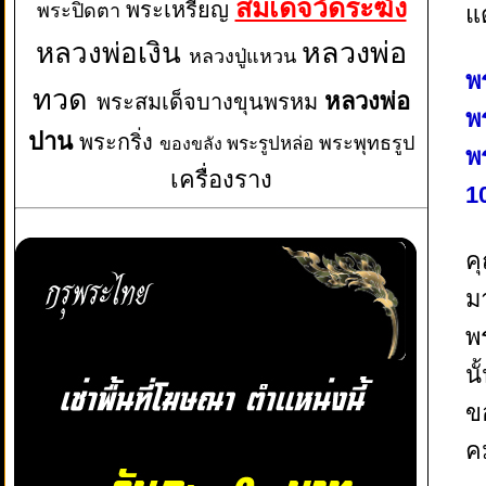
สมเด็จวัดระฆัง
พระเหรียญ
พระปิดตา
แ
หลวงพ่อเงิน
หลวงพ่อ
หลวงปู่แหวน
พ
ทวด
หลวงพ่อ
พระสมเด็จบางขุนพรหม
พ
ปาน
พระกริ่ง
พระพุทธรูป
พระรูปหล่อ
ของขลัง
พ
เครื่องราง
1
ค
ม
พ
นั
ข
ค