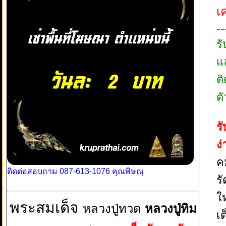
เ
--
ร
แ
ต
ตั
ร
ง
ค
ติดต่อสอบถาม 087-613-1076 คุณพิษณุ
ร
ใ
พระสมเด็จ
หลวงปู่ทวด
หลวงปู่ทิม
เ