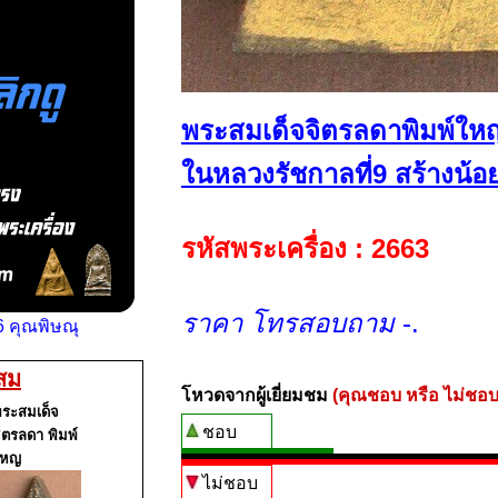
พระสมเด็จจิตรลดาพิมพ์ใหญ่
ในหลวงรัชกาลที่9 สร้างน้
รหัสพระเครื่อง : 2663
ราคา โทรสอบถาม
-.
 คุณพิษณุ
ะสม
โหวดจากผู้เยี่ยมชม
(คุณชอบ หรือ ไม่ชอบ
ระสมเด็จ
ชอบ
ิตรลดา พิมพ์
ใหญ
ไม่ชอบ