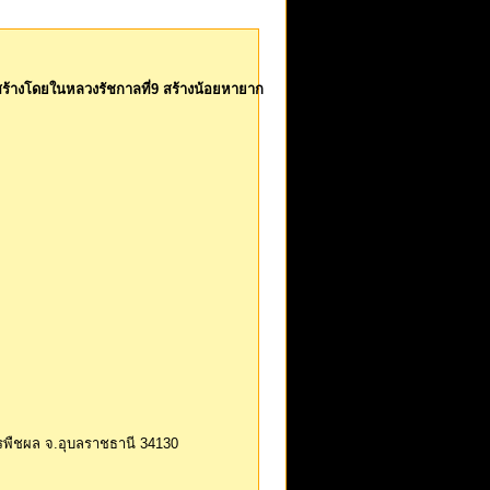
ม
3 สร้างโดยในหลวงรัชกาลที่9 สร้างน้อยหายาก
ารพืชผล จ.อุบลราชธานี 34130