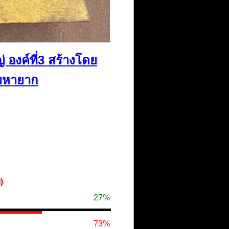
 องค์ที่3 สร้างโดย
อยหายาก
)
27%
73%