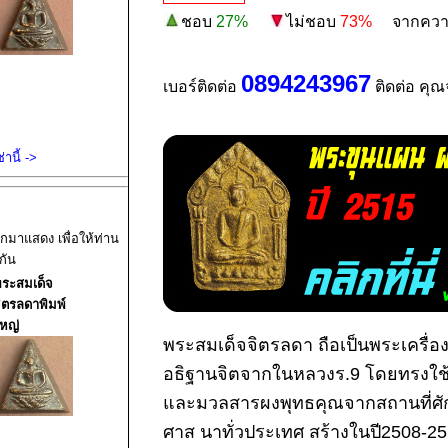
ชอบ
27%
ไม่ชอบ
73%
จากความน่
0894243967
เบอร์ติดต่อ
ติดต่อ คุณ
านี้ ->
อกมาแสดง เพื่อให้ท่าน
กัน
ระสมเด็จ
ิตรลดาพิมพ์
หญ่
พระสมเด็จจิตรลดา ถือเป็นพระเครื่อง
อธิฐานจิตจากในหลวงร.9 โดยทรงใช
และมวลสารผงพุทธคุณจากสถานที่ศักด
ศาส นาทั่วประเทศ สร้างในปี2508-25