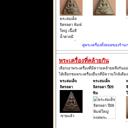
-
พระสมเด็จ
จิตรลดา พิมพ์
ใหญ่ เนื้อสี
น้ำตาลมี
มวลสารเต็ม
ดูพระเครื่องทั้งหมดของร้านเช่
ด้านหน้าส
สม่ำเสมอดู
พระเครื่องที่คล้ายกัน
สวยมากมาก
ด้านหลังปิด
เลือกเอาพระเครื่องที่มีความคล้ายคลึงกันอ
ทองยังเหลือ
ได้เลือกชมพระเครื่องอื่นๆที่มีความใกล้เคียง
เต็ม สมบูรณ์
พระสมเด็จ
พระสมเด็จ
พ
มาก พบยาก
จิตรลดา
จิตรลดา ปี09
จ
พิม
ใ
-ขายแล้ว
-