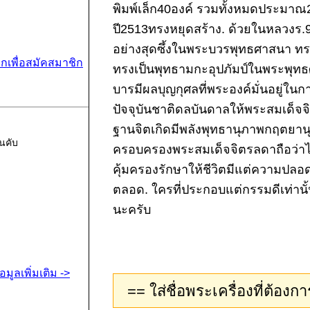
พิมพ์เล็ก40องค์ รวมทั้งหมดประมาณ
ปี2513ทรงหยุดสร้าง. ด้วยในหลวงร
อย่างสุดซึ้งในพระบวรพุทธศาสนา ทร
ิกเพื่อสมัคสมาชิก
ทรงเป็นพุทธามกะอุปภัมป์ในพระพุท
บารมีผลบุญกุศลที่พระองค์มั่นอยู่ใ
ปัจจุบันชาติดลบันดาลให้พระสมเด็จจ
ฐานจิตเกิดมีพลังพุทธานุภาพกฤตยานุ
นคับ
ครอบครองพระสมเด็จจิตรลดาถือว่า
คุ้มครองรักษาให้ชีวิตมีแต่ความปล
ตลอด. ใครที่ประกอบแต่กรรมดีเท่านั้
นะครับ
้อมูลเพิ่มเติม ->