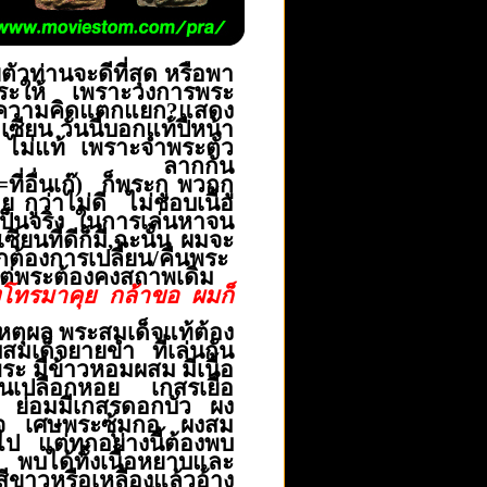
ตัวท่านจะดีที่สุด
หรือพา
ระให้
เพราะวงการพระ
 ความคิดแตกแยก
?แสดง
กเซียน
วันนี้บอกแท้
ปีหน้า
ไม่แท้ เพราะจำพระตัว
วกมาก ลากกัน
อื่นเก๊)
ก็พระกู พวกกู
 กูว่าไม่ดี
ไม่ชอบ
เนื้อ
ป็นจริง
ในการเล่นหา
จน
ซียนที่ดีก็มี
,
ฉะนั้น
ผมจะ
้องการเปลี่ยน/คืนพระ
ต่พระต้องคงสถาพเดิม
งโทรมาคุย กล้าขอ ผมก็
เหตุผล
พระสมเด็จแท้ต้อง
เด็จยายขำ ที่เล่นกัน
พระ
มีข้าวหอมผสม มีเนื้อ
ูนเปลือกหอย
เกสรเยื่อ
ะ ย่อมมีเกสรดอกบัว
ผง
 เศษพระซุ้มกอ ผงสม
ไป
แต่ทุกอย่างนี้ต้องพบ
งๆ
พบได้ทั้งเนื้อหยาบ
และ
สีขาวหรือเหลือง
แล้วอ้าง