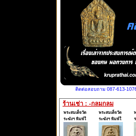
ติดต่อสอบถาม 087-613-1076
ร้านเช่า : -กลมกลม
พระสมเด็จวัด
พระสมเด็จวัด
พ
ระฆังฯ พิมพ์ใ
ระฆังฯ พิมพ์ใ
ร