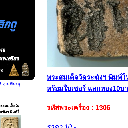
พระสมเด็จวัดระฆังฯ พิมพ์
 คุณพิษณุ
พร้อมใบเซอร์ แลกทอง10บา
ระสมเด็จวัด
รหัสพระเครื่อง : 1306
ะฆังฯ พิมพ์ใ
ราคา 10
-.