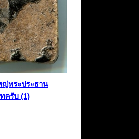
ใหญ่พระประธาน
ทครับ (1)