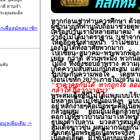
าคี ท่านเจ้า
ระคุณสมเด็จ
พระพุฒาจาร
หาก
ก่อนเช่าท่านควรศึกษา
ด้วย
ผู้ชำนาญที่ท่านนับถือ
มาช่วยดูพ
์ (โต พรหม
ิกเพื่อสมัคสมาชิก
เครื่องบ้านเรามีหลายสมาคม
ังษี) วัดระฆัง
ว่ายังไม่ได้มาตราฐาน ?เช่าจา
ฆสิตาราม
ให้ดูอีกครั้งส่ายหน้า
ว่าไม่ชอบ 
รมหาวิหาร
เองไม่ได้
ทั้งอาศัยพ
ไป
(
เซียน=สมาคม=พระพวกพ้อง=ที่
ขวงศิริราช
เยอะ กูว่าดี ส่วนพระมึง พวกน้อย
ขต
ไม่ถึง
ทั้งยังชอบอำพราง ความเ
นคับ
างกอกน้อย
เกิดความสับสนแก่นักสะสม
แต่เ
รุงเทพ
รับประกันความพอใจ โดยหากต
เงื่อนไขหัก
20?%ภายใน20วัน แ
"ราคาคุยกันได้ หากถูกใจ ลอ
กล้าให้ ถือว่าวาสนา"
พระ
สมเด็จที่นี่ไม่ได้แพงแบบไร้
มีหลายเนื้อ
ไม่ใช่่เนื้อแห้งๆ
แบบสม
อยู่
หลักง่ายๆคือ
เนื้อพระคือเนื้อ
กล้วยผสม
ย่อมมีเมล็ดกล้วย
ป
ดอกไม้ที่ชาวบ้านนำมาไหว้พร
ธูป
ผงดำใบลาน
มวลสารสมเด็จ
้อมูลเพิ่มเติม ->
สมเด็จขาวขุ่น ผสมมากน้อยกัน
สังเกตุเนื้อพระคือเนื้อพระจริ
เนื้อละเอียด
มิใช่เนื้อปูนแห้งๆ