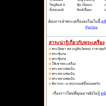
ใหญ่พิมพ์ A
ซุ้ม เป็นพระ
ภ
ทั้งสององค์
พิมพ์เนื้อผง
ป
เป็นพระพิมพ์
ยอดนิยม ชุด
เดียวกันแต่
เบญจภาคี
ย
ต้องการนำพระเครื่องลงในเว็บนี้
คล
สภาพการกด
ท่านเจ้า
ร
กันก่อน
จากแม่พิมพ์
ประคุณสมเด็จ
โ
ต่างกันกล่าว
พระพุฒาจาร
ว
คือ องค์ที่ 1
ย์ (โต พรหม
แ
สาระน่ารู้เกี่ยวกับพระเครื่อง
เป็นองค์ที่กด
รังษี) วัดระฆัง
เ
พระปิดตา หลวงปู่ทับวัดทอง ราคาคุยกั
จากแม่พิมพ์
โฆสิตารามว
บ
พระซุ้มกอ
องค์ต้นๆจะเ
รมหา
ก
พระซุ้มกอ
ใฟ้เช่าพระเครื่อง
พระหลวงพ่อเงิน
พระหลวงพ่อเงิน
พระหลวงพ่อเงิน
พิจารณา นาคปรกองค์นี้หน่อยครับ
เรื่องราวใหม่ที่คุณอาจยังไม่รู้
ดูข