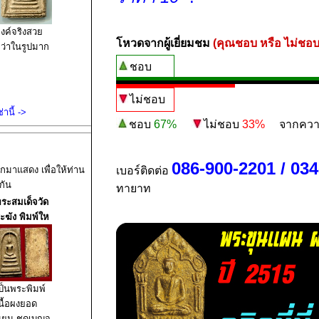
งค์จริงสวย
โหวดจากผู้เยี่ยมชม
(คุณชอบ หรือ ไม่ชอบ
ว่าในรูปมาก
ชอบ
ไม่ชอบ
านี้ ->
ชอบ
67%
ไม่ชอบ
33%
จากความน่
086-900-2201 / 03
อกมาแสดง เพื่อให้ท่าน
เบอร์ติดต่อ
กัน
ทายาท
ระสมเด็จวัด
ะฆัง พิมพ์ให
ป็นพระพิมพ์
นื้อผงยอด
ิยม ชุดเบญจ