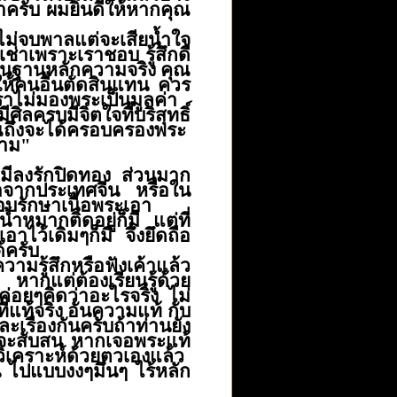
่าครับ
ผมยินดีให้
หากคุณ
ไม่จบ
พาลแต่จะเสียน้ำใจ
เช่าเพราะเราชอบ
รู้สึกดี
ื้นฐานหลักความจริง
คุณ
ให้คนอื่นตัดสินแทน
ควร
รา
ไม่
มองพระเป็นมูลค่า
มีศิลครบ
มีจิตใจที่บริสุทธิ์
คุณถึงจะได้ครอบครองพระ
ราม
"
มีลงรักปิดทอง ส่วนมาก
มาจากประเทศจีน หรือใน
อบรักษาเนื้อพระเอา
หมากติดอยู่ก็มี แต่ที่
าไว้เดิมๆก็มี จึงยึดถือ
ด้ครับ
มรู้สึกหรือฟังเค้าแล้ว
อ หากแต่ต้องเรียนรู้ด้วย
อยๆคิดว่าอะไรจริง ไม่
ที่แท้จริง อันความแท้ กับ
รื่องกันครับถ้าท่านยัง
านจะสับสน หากเจอพระแท้
วิเคราะห์ด้วยตวเองแล้ว
น ไปแบบงงๆมึนๆ ไร้หลัก