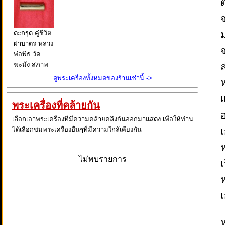
ต
จ
ตะกรุด คู่ชีวิต
ฝาบาตร หลวง
พ่อพิธ วัด
ฆะมัง สภาพ
สวยมาก ผิว
ดูพระเครื่องทั้งหมดของร้านเช่านี้ ->
เดิม ดูง่าย แท้
ตาเปล่า
แ
พระเครื่องที่คล้ายกัน
จาร(เดิม)ด้าน
อ
นอก ด้วย
เลือกเอาพระเครื่องที่มีความคล้ายคลึงกันออกมาแสดง เพื่อให้ท่าน
ยันต์อสิสัตติ
ได้เลือกชมพระเครื่องอื่นๆที่มีความใกล้เคียงกัน
(พระเจ้าห้าม
ห
อาวุธ) ด้านใน
ไม่พบรายการ
จารด้วย
เ