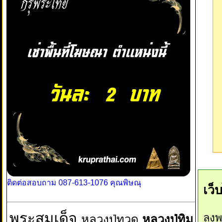
ติดต่อสอบถาม 087-613-1076 คุณพิษณุ
เว็
พระสมเด็จ
ลงพ
หลวงปู่ทวด
หลวงปู่ทิม