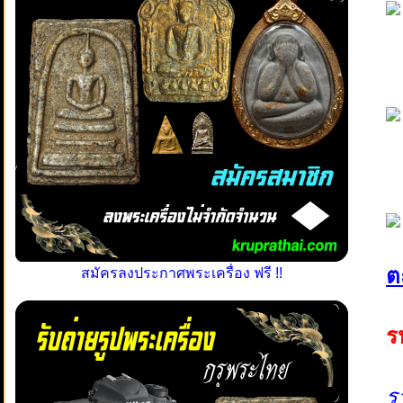
ต
สมัครลงประกาศพระเครื่อง ฟรี !!
ร
ร