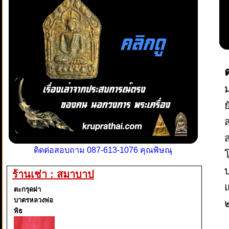
ม
ย
ติดต่อสอบถาม 087-613-1076 คุณพิษณุ
โ
ร้านเช่า : สมาบาป
ตะกรุดฝา
บาตรหลวงพ่อ
พิธ