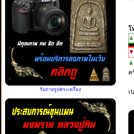
โ
ค
รับถ่ายรูปพระเครื่อง
เบ