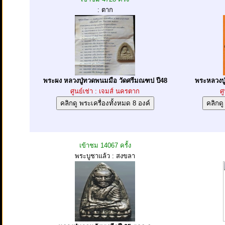
: ตาก
พระผง หลวงปู่ทวดพนมมือ วัดศรีมณฑป ปี48
พระหลวงปู่
ศูนย์เช่า : เจมส์ นครตาก
ศ
เข้าชม 14067 ครั้ง
พระบูชาแล้ว : สงขลา