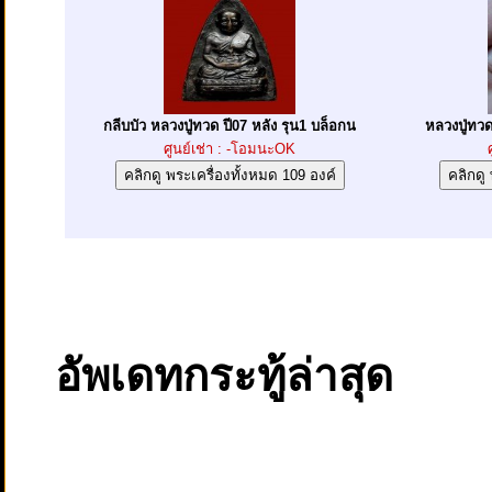
กลีบบัว หลวงปู่ทวด ปี07 หลัง รุน1 บล็อกน
หลวงปู่ทวด
ศูนย์เช่า : -โอมนะOK
อัพเดทกระทู้ล่าสุด