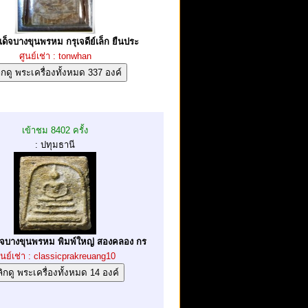
ด็จบางขุนพรหม กรุเจดีย์เล็ก ยืนประ
ศูนย์เช่า : tonwhan
เข้าชม 8402 ครั้ง
: ปทุมธานี
็จบางขุนพรหม พิมพ์ใหญ่ สองคลอง กร
ูนย์เช่า : classicprakreuang10