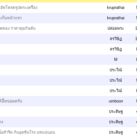
อัพโหลดรูปพระเครื่อง
kruprathai
่องในหน้าแรก
kruprathai
วัดทอง ราคาคุยกันคับ
ปล่อยพระ
1
สรวิษิฏ
1
สรวิษิฏ
M
ประวีณ์
ประวีณ์
ประวีณ์
นี้หน่อยครับ
umboon
ประดิษฐ
าง
ประดิษฐ
เนื้อสำริด ก้นอุดชันโรง แท่แน่นอน
ประดิษฐ