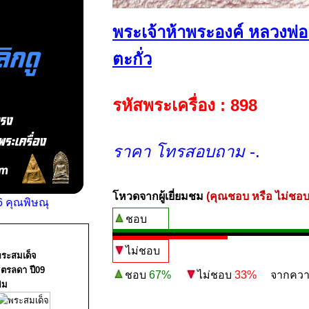
พระเจ้าห้าพระองค์ หลวงพ่อเน
ตะกั่ว
รหัสพระเครื่อง : 898
ราคา โทรสอบถาม
-.
โหวดจากผู้เยี่ยมชม
(คุณชอบ หรือ ไม่ชอบ
 คุณพิษณุ
ชอบ
ไม่ชอบ
ระสมเด็จ
ิตรลดา ปี09
ชอบ
67%
ไม่ชอบ
33%
จากความน่
ิม