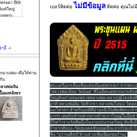
ไม่มีข้อมูล
เบอร์ติดต่อ
ติดต่อ คุณไม่ม
านี้ ->
อกมาแสดง เพื่อให้ท่าน
กัน
พระเครื่องฯเลื่องชื่อแห่งเมืองสุพรรณฯ จากพระอ
ลวงพ่อเงิน
“หลวงพ่อเนียม วัดน้อย” ที่ไม่มีคนสุพรรณฯแท้ๆ
นื้อผงหลังพร
ใหญ่ต้นสายของหลายหลวงพ่อ-หลวงปู่ผู้โด่งดังทั
อาทิ หลวงพ่ออิ่ม วัดหัวเขา หลวงพ่อโหน่ง วั
นมโคฯลฯ สำหรับองค์ที่นำลงนี้เป็นพิมพ์พระเจ้
มากๆ เคยบินข้ามฟากจากบ้านเราไปอยู่ในมือชาว
นี้ก็คว้ารางวัลที่หนึ่งในงานประกวดใหญ่ ทันทีเมื
ถ้าหากศิลปะ-วัตถุมงคลชั้นยอดนี้จะจากไปแล้วไปล
ชื่อ "บุราณศิลป์"ด้านล่างเพื่อเยี่ยมชมร้าน) 