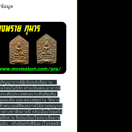
ีข้อมูล
ภิญญาจารย์ผู้เข้มขลังลือนาม... 
คนไหนไม่รู้จัก ท่านเป็นพระอาจารย์
้งระดับประเทศและระดับท้องถิ่น 
ดคลองมะดัน และหลวงพ่อปาน วัดบาง
าห้าพระองค์ที่คงสภาพได้สวยสมบูรณ์
ต่างชาติหลายปี กลับเมืองไทยครั้ง
่อปีกลาย จึงนับเป็นเรื่องน่าเสียดาย
ับ...จริงมั้ยครับพี่น้อง (โปรดคลิก