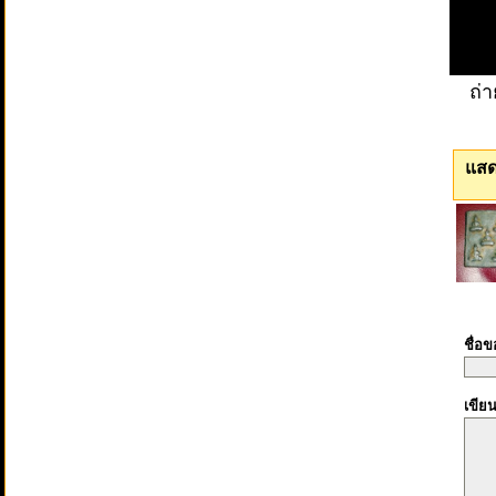
ถ่
แสด
ชื่อ
เขีย