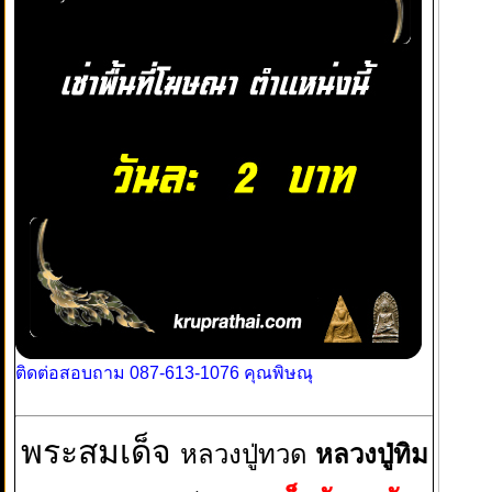
ติดต่อสอบถาม 087-613-1076 คุณพิษณุ
พระสมเด็จ
หลวงปู่ทวด
หลวงปู่ทิม