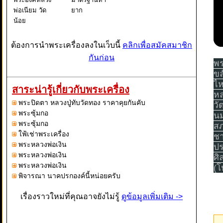
พ่อเนียม วัด
ยาก
น้อย
ต้องการนำพระเครื่องลงในเว็บนี้
คลิกเพื่อสมัคสมาชิก
กันก่อน
พร
ขล
ไห
สาระน่ารู้เกี่ยวกับพระเครื่อง
หล
พระปิดตา หลวงปู่ทับวัดทอง ราคาคุยกันคับ
วั
พระซุ้มกอ
นม
พระซุ้มกอ
สภ
ใฟ้เช่าพระเครื่อง
ชา
พระหลวงพ่อเงิน
ปร
พระหลวงพ่อเงิน
ศิ
พระหลวงพ่อเงิน
(โ
พิจารณา นาคปรกองค์นี้หน่อยครับ
เรื่องราวใหม่ที่คุณอาจยังไม่รู้
ดูข้อมูลเพิ่มเติม ->