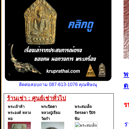
พ
ตะ
ติดต่อสอบถาม 087-613-1076 คุณพิษณุ
ร้านเช่า : ศูนย์เช่าทั่วไป
ร
พระเจ้าห้า
พระปิดตา
พระสมเด็จ
พระองค์ หลวง
หลวงปู่เจียม
จิตรลดา ปี09
พ่อ
วัดกำ
พิม
ร