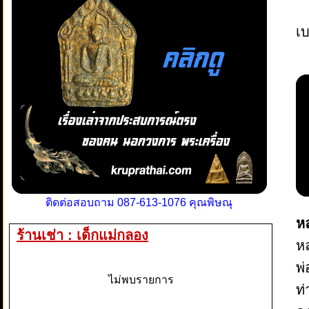
เบ
ติดต่อสอบถาม 087-613-1076 คุณพิษณุ
ห
ร้านเช่า : เด็กแม่กลอง
หล
พ่
ไม่พบรายการ
ท่