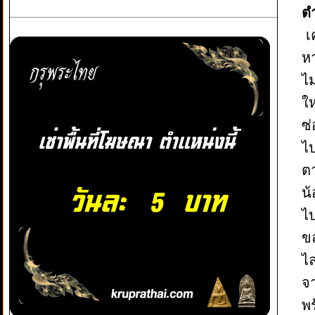
ต
เ
หา
ไม
ให
ซ่
ไ
ตา
น้
ไป
ขล
ไล
จา
พร