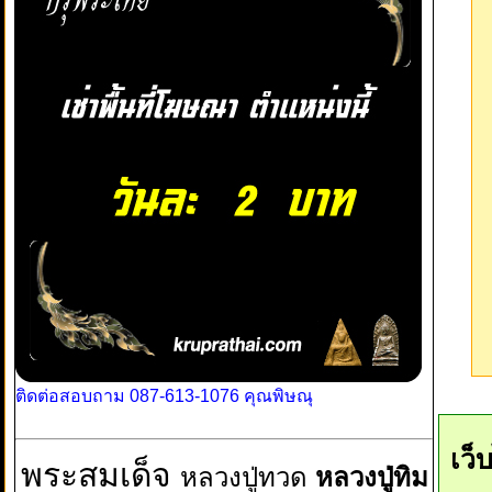
ติดต่อสอบถาม 087-613-1076 คุณพิษณุ
เว็
พระสมเด็จ
หลวงปู่ทวด
หลวงปู่ทิม