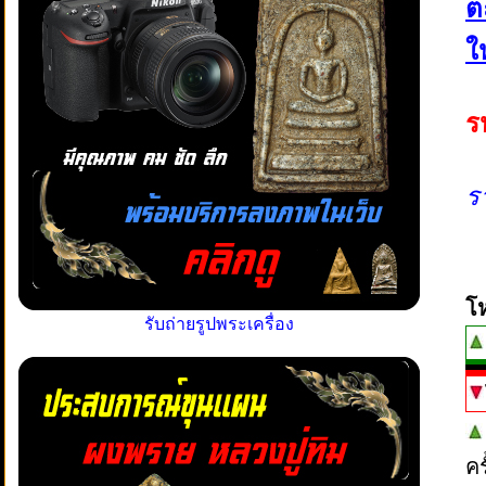
ต
ใ
ร
ร
โ
รับถ่ายรูปพระเครื่อง
ค