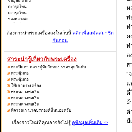
ข้อมูลเกี่ยวกับ
ตะกรุดโทน
หล
ตะกรุดโทน
พ่
ของหลวงพ่อ
สุดนั้นเป็น
ท่
ตะกรุดดอก
ต้องการนำพระเครื่องลงในเว็บนี้
คลิกเพื่อสมัคสมาชิก
คง
ใหญ่ทำจาก
กันก่อน
ตะกั่ว หลวง
ท่
พ่อลงมือจาร
ล
ด้วยตัวเอง
สาระน่ารู้เกี่ยวกับพระเครื่อง
เป็นการจารที
สว
พระปิดตา หลวงปู่ทับวัดทอง ราคาคุยกันคับ
ละตัวและท่อง
พระซุ้มกอ
“จ
คาถากำกับ
พระซุ้มกอ
แล้วปรุกเสก
แ
ใฟ้เช่าพระเครื่อง
พระหลวงพ่อเงิน
ตี
พระหลวงพ่อเงิน
ผ้
พระหลวงพ่อเงิน
พิจารณา นาคปรกองค์นี้หน่อยครับ
ต
มี
เรื่องราวใหม่ที่คุณอาจยังไม่รู้
ดูข้อมูลเพิ่มเติม ->