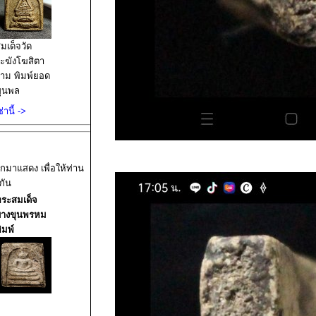
มเด็จวัด
ะฆังโฆสิตา
าม พิมพ์ยอด
ุนพล
านี้ ->
อกมาแสดง เพื่อให้ท่าน
กัน
ระสมเด็จ
บางขุนพรหม
ิมพ์