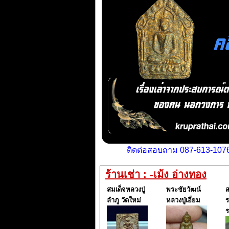
ติดต่อสอบถาม 087-613-1076
ร้านเช่า : -เม้ง อ่างทอง
สมเด็จหลวงปู่
พระชัยวัฒน์
ส
ลำภู วัดใหม่
หลวงปู่เอี่ยม
ร