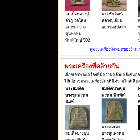
สมเด็จหลวงปู่
พระชัยวัฒน์
ลำภู วัดใหม่
หลวงปู่เอี่ยม
ส
อมตรส บาง
ออกวัดอัปสรฯ
ร
ขุนพรหม
ร
พิมพ์ใหญ่ ปี02
ข
ดูพระเครื่องทั้งหมดของร้านเช่
พระเครื่องที่คล้ายกัน
เลือกเอาพระเครื่องที่มีความคล้ายคลึงกันอ
ได้เลือกชมพระเครื่องอื่นๆที่มีความใกล้เคียง
พระสมเด็จ
สมเด็จบางขุน
พ
บางขุนพรหม
พรหม พิมพ์เส้
พิมพ์
พ
พระสมเด็จ
สมเด็จบางขุน
บางขุนพรหม
พรหม พิมพ์
พิมพ์เส้นด้าย