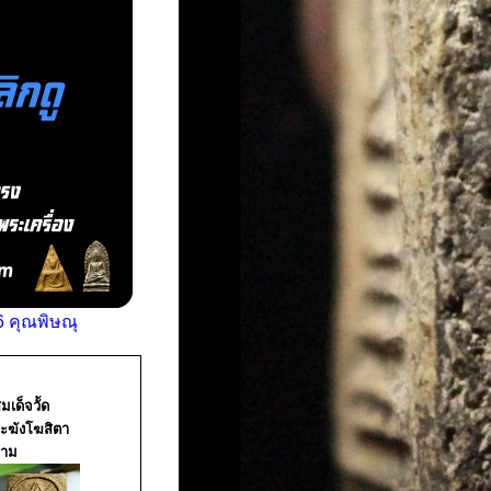
 คุณพิษณุ
มเด็จวััด
ะฆังโฆสิตา
ราม