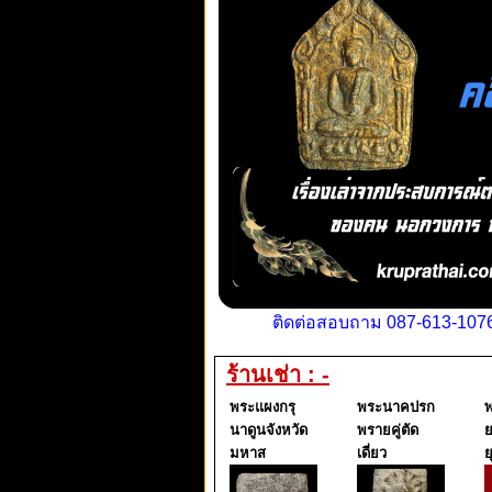
ติดต่อสอบถาม 087-613-1076
ร้านเช่า : -
พระแผงกรุ
พระนาคปรก
พ
นาดูนจังหวัด
พรายคู่ตัด
ย
มหาส
เดี่ยว
ย