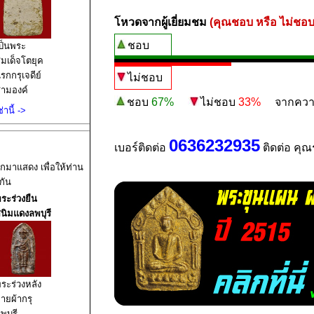
โหวดจากผู้เยี่ยมชม
(คุณชอบ หรือ ไม่ชอบ
ชอบ
ป็นพระ
มเด็จโตยุค
รกกรุเจดีย์
ไม่ชอบ
ามองค์
ชอบ
67%
ไม่ชอบ
33%
จากความน่
านี้ ->
0636232935
เบอร์ติดต่อ
ติดต่อ คุณ
อกมาแสดง เพื่อให้ท่าน
กัน
ระร่วงยืน
นิมแดงลพบุรี
ระร่วงหลัง
ายผ้ากรุ
พบุรี