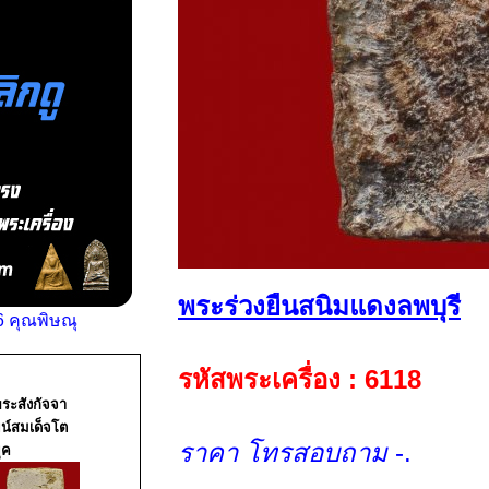
พระร่วงยืนสนิมแดงลพบุรี
 คุณพิษณุ
รหัสพระเครื่อง : 6118
ระสังกัจจา
น์สมเด็จโต
ราคา โทรสอบถาม
-.
ุค