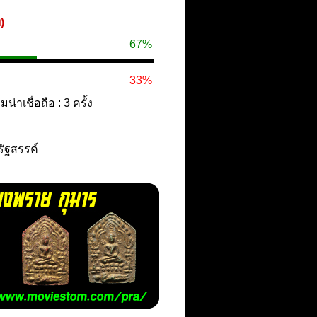
)
67%
33%
าเชื่อถือ : 3 ครั้ง
รัฐสรรค์