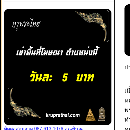
ป
เม
ห
พร
ท
ค
ติดต่อสอบถาม 087-613-1076 คุณพิษณุ