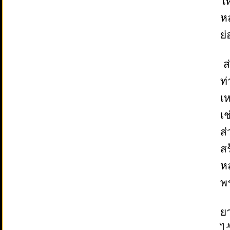
ใ
หล
ย
ส่
ท่
เ
เช
ส่
สร
หล
พ
ยา
ไว