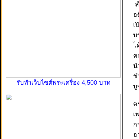
ส
อ
เป
บร
ได
ค
นำ
ช
รับทำเว็บไซต์พระเครื่อง 4,500 บาท
บู
ต
เ
ก
อ