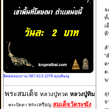
จะ
ทั
เ
ที
สำ
"ล
ตร
ต
ติดต่อสอบถาม 087-613-1076 คุณพิษณุ
นา
พระสมเด็จ
อ
หลวงปู่ทวด
หลวงปู่ทิม
จ
สมเด็จวัดระฆัง
พระเหรียญ
พระปิดตา