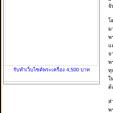
จ
โ
มา
พร
แค
จ
พ
รับทำเว็บไซต์พระเครื่อง 4,500 บาท
ทุ
ให
ต
ส
พร