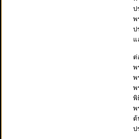
ป
พ
ป
แ
ต
พ
พ
พ
พิ
พ
ต
ป