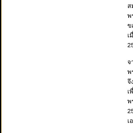
สม
พ
ขอ
เม
25
จา
พ
จึ
เพ
พ
2
เ