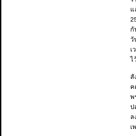
แล
25
กั
วั
เว
ไว
สั
ค
พ
ป
ล
เ