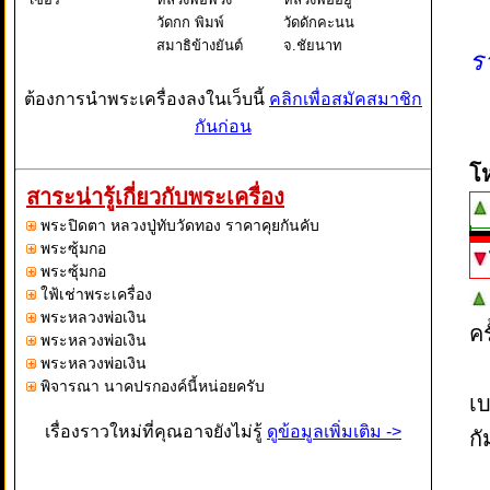
วัดกก พิมพ์
วัดดักคะนน
สมาธิข้างยันต์
จ.ชัยนาท
ร
บางขุนเทียน
ปี 2473
ต้องการนำพระเครื่องลงในเว็บนี้
คลิกเพื่อสมัคสมาชิก
กันก่อน
โ
สาระน่ารู้เกี่ยวกับพระเครื่อง
พระปิดตา หลวงปู่ทับวัดทอง ราคาคุยกันคับ
พระซุ้มกอ
พระซุ้มกอ
ใฟ้เช่าพระเครื่อง
พระหลวงพ่อเงิน
ค
พระหลวงพ่อเงิน
พระหลวงพ่อเงิน
พิจารณา นาคปรกองค์นี้หน่อยครับ
เบ
เรื่องราวใหม่ที่คุณอาจยังไม่รู้
ดูข้อมูลเพิ่มเติม ->
ก