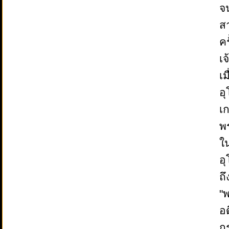
จน
สา
ค
เ
เ
อุ
เ
พ
ใ
อ
ถ
"
อ
ก