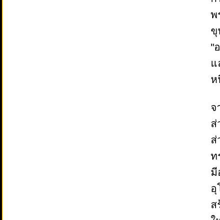
พ
ขุ
"อ
แ
ห
จ
ส
ส่
ทร
ม
อุ
สร