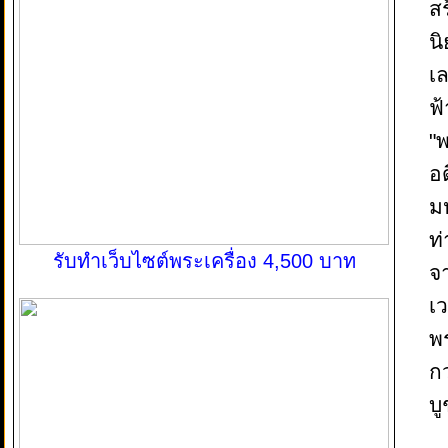
ส
นิ
เล
ฟ้
"
อ
ม
ท่
รับทำเว็บไซต์พระเครื่อง 4,500 บาท
จ
เว
พ
ก
บู