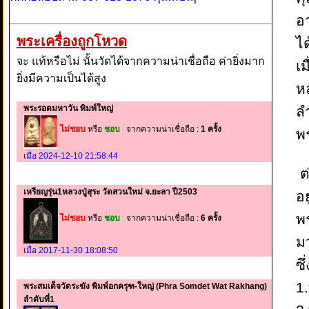
อ
พระเครื่องถูกโหวด
ไ
จะ แท้หรือไม่ นั้นวัดได้จากความน่าเชื่อถือ ค่ายิ่งมาก
เม
ยิ่งมีความเป็นได้สูง
หล
พระรอดมหาวัน พิมพ์ใหญ่
ล
ไม่ชอบ
หรือ
ชอบ
จากความน่าเชื่อถือ :
1 ครั้ง
พ
เมื่อ 2024-12-10 21:58:44
ต่
เหรียญรุ่น1หลวงปู่สุระ วัดสวนใหม่ จ.ยะลา ปี2503
อ
พ
ไม่ชอบ
หรือ
ชอบ
จากความน่าเชื่อถือ :
6 ครั้ง
ม
เมื่อ 2017-11-30 18:08:50
ซึ
1
พระสมเด็จวัดระฆัง พิมพ์อกครุฑ-ใหญ่ (Phra Somdet Wat Rakhang)
ลำดับที่1