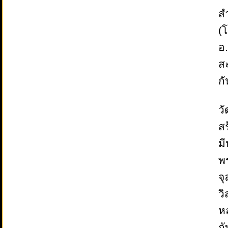
สำ
(โ
อ.
ส
กั
วั
สร
ม
พ
จุ
วิ
หล
กั