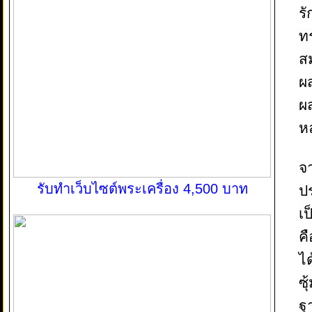
รั
ท
ส
ผ
ผ
หล
จ
รับทำเว็บไซต์พระเครื่อง 4,500 บาท
ปร
เป
คื
ได
ซุ
ฐ