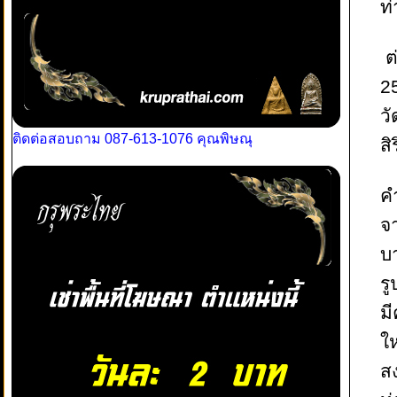
ท
ต
2
วั
ติดต่อสอบถาม 087-613-1076 คุณพิษณุ
สิ
ค
จ
บ
รู
ม
ใ
สง