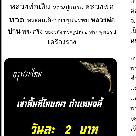
ส
หลวงพ่อเงิน
หลวงพ่อ
หลวงปู่แหวน
ต่
ทวด
หลวงพ่อ
พระสมเด็จบางขุนพรหม
จ.
เป
ปาน
พระกริ่ง
พระพุทธรูป
พระรูปหล่อ
ของขลัง
หน
เครื่องราง
จา
พร
ตำ
แต
แ
พร
จ
เจ