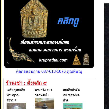
ติดต่อสอบถาม 087-613-1076 คุณพิษณุ
ร้านเช่า : ตั้งหลัก ๙
เหรียญสมเด็จ
พระกริ่ง อปร
สมเด็จกำจัด
พระญาณ
วัดสุทัศน์ เ
ภัย หลวงพ่อ
สังวร ส
กำจ