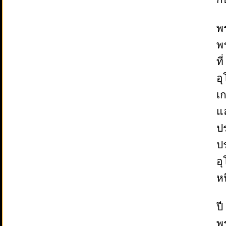
พ
พ
ท
อุ
เ
แ
ป
ป
อ
หน
ป
พร