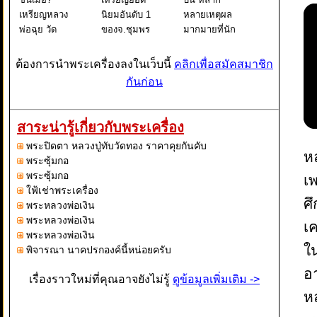
เหรียญหลวง
นิยมอันดับ 1
หลายเหตุผล
พ่อฉุย วัด
ของจ.ชุมพร
มากมายที่นัก
คงคาราม รุ่น
กันบ้างครับ
สะสมพระ
แรก ปี 2465
เป็นเหรียญที่มี
เครื่องต้องการ
ต้องการนำพระเครื่องลงในเว็บนี้
คลิกเพื่อสมัคสมาชิก
หนึ่งในพระ
เก๊ออกมานาน
เหรียญหลวงปู่
กันก่อน
เหรียญเบญจ
มากแล้ว
ทิม ไม่ใช่แค่
ภาคี หลวงพ่อ
เพราะได้รับ
เรื่องชื่อเสียงที่
ฉุย สุขภิกขุ
ความนิยมสูง
โด่งดังของ
สาระน่ารู้เกี่ยวกับพระเครื่อง
วัดคงคาราม
เป็นสิบปี
หลวงปู่ทิม
พระปิดตา หลวงปู่ทับวัดทอง ราคาคุยกันคับ
จ.เพชรบุรี
เหรียญรุ่นปี
อย่างเดียวแน
ห
พระซุ้มกอ
"หลวงพ
2505 ของวัด
พระซุ้มกอ
เ
เจ้
ใฟ้เช่าพระเครื่อง
ศ
พระหลวงพ่อเงิน
พระหลวงพ่อเงิน
เค
พระหลวงพ่อเงิน
ใ
พิจารณา นาคปรกองค์นี้หน่อยครับ
อ
เรื่องราวใหม่ที่คุณอาจยังไม่รู้
ดูข้อมูลเพิ่มเติม ->
ห