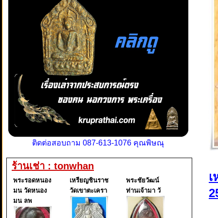
ติดต่อสอบถาม 087-613-1076 คุณพิษณุ
ร้านเช่า : tonwhan
เ
พระรอดหนอง
เหรียญชินราช
พระชัยวัฒน์
2
มน วัดหนอง
วัดเขาตะเครา
ท่านเจ้ามา วั
มน ลพ