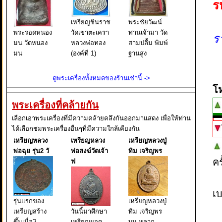
ร
เหรียญชินราช
พระชัยวัฒน์
พระรอดหนอง
วัดเขาตะเครา
ท่านเจ้ามา วัด
ร
มน วัดหนอง
หลวงพ่อทอง
สามปลื้ม พิมพ์
มน
(องค์ที่ 1)
ฐานสูง
ดูพระเครื่องทั้งหมดของร้านเช่านี้ ->
โ
พระเครื่องที่คล้ายกัน
เลือกเอาพระเครื่องที่มีความคล้ายคลึงกันออกมาแสดง เพื่อให้ท่าน
ได้เลือกชมพระเครื่องอื่นๆที่มีความใกล้เคียงกัน
เหรียญหลวง
เหรียญหลวง
เหรียญหลวงปู่
พ่อฉุย รุ่น2 วั
พ่อสงฆ์วัดเจ้า
ทิม เจริญพร
ค
ฟ
เบ
รุ่นแรกของ
เหรียญหลวงปู่
เหรียญสร้าง
วันนี้มาศึกษา
ทิม เจริญพร
ขึ้นเมื่อ?
เหรียญยอด
บน หลาก