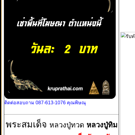
ติดต่อสอบถาม 087-613-1076 คุณพิษณุ
พระสมเด็จ
หลวงปู่ทวด
หลวงปู่ทิม