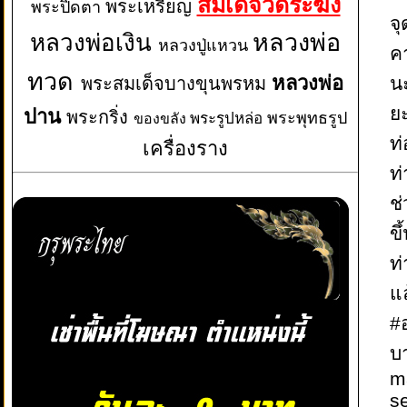
สมเด็จวัดระฆัง
พระเหรียญ
พระปิดตา
จ
หลวงพ่อเงิน
หลวงพ่อ
หลวงปู่แหวน
ค
ทวด
หลวงพ่อ
น
พระสมเด็จบางขุนพรหม
ย
ปาน
พระกริ่ง
พระพุทธรูป
พระรูปหล่อ
ของขลัง
ท่
เครื่องราง
ท
ช่
ข
ท
แล
#
บ
m
s