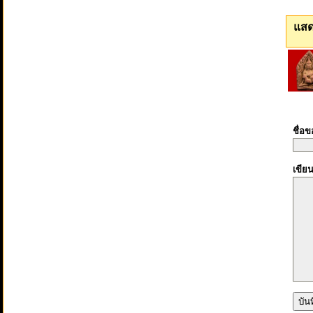
แสด
ชื่อ
เขีย