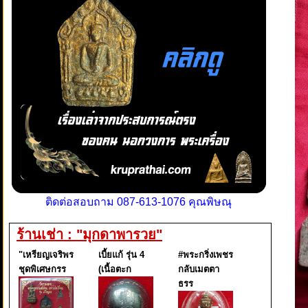
ติดต่อสอบถาม 087-613-1076 คุณพิษณุ
ร้านเช่า : "มุกดาพารวย"
"เหรียญเจริพร
เบี้ยแก้ รุ่น 4
#พระกริ่งเพชร
ชุดพิเศษกรร
(เนื้อตะก
กลับเมตตา
ธรร