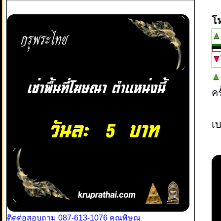
โ
ค
เบ
ติดต่อสอบถาม 087-613-1076 คุณพิษณุ