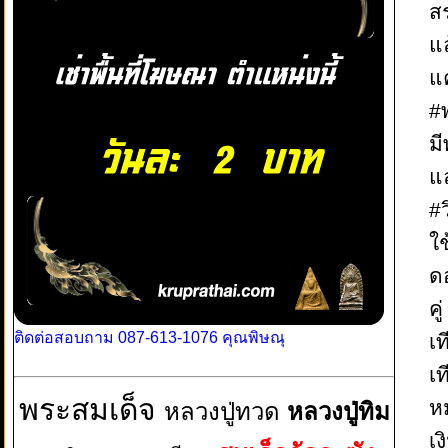
ส
แล
แ
#
ม
แ
#ว
ใช
ด
คู่
ติดต่อสอบถาม 087-613-1076 คุณพิษณุ
เท
เท
พระสมเด็จ
หม
หลวงปู่ทวด
หลวงปู่ทิม
เ