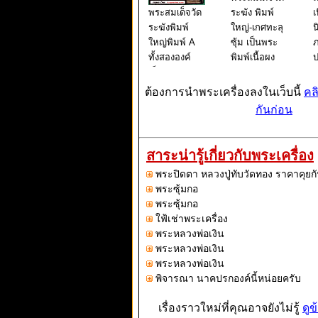
พระสมเด็จวัด
ระฆัง พิมพ์
เ
ระฆังพิมพ์
ใหญ่-เกศทะลุ
น
ใหญ่พิมพ์ A
ซุ้ม เป็นพระ
ภ
ทั้งสององค์
พิมพ์เนื้อผง
ป
เป็นพระพิมพ์
ยอดนิยม ชุด
เดียวกันแต่
เบญจภาคี
ย
ต้องการนำพระเครื่องลงในเว็บนี้
คล
สภาพการกด
ท่านเจ้า
ร
กันก่อน
จากแม่พิมพ์
ประคุณสมเด็จ
โ
ต่างกันกล่าว
พระพุฒาจาร
ว
คือ องค์ที่ 1
ย์ (โต พรหม
แ
สาระน่ารู้เกี่ยวกับพระเครื่อง
เป็นองค์ที่กด
รังษี) วัดระฆัง
เ
พระปิดตา หลวงปู่ทับวัดทอง ราคาคุยกั
จากแม่พิมพ์
โฆสิตารามว
บ
พระซุ้มกอ
องค์ต้นๆจะเ
รมหา
ก
พระซุ้มกอ
ใฟ้เช่าพระเครื่อง
พระหลวงพ่อเงิน
พระหลวงพ่อเงิน
พระหลวงพ่อเงิน
พิจารณา นาคปรกองค์นี้หน่อยครับ
เรื่องราวใหม่ที่คุณอาจยังไม่รู้
ดูข