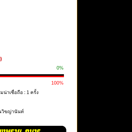
)
0%
100%
าเชื่อถือ : 1 ครั้ง
ณวิขญ่านันท์