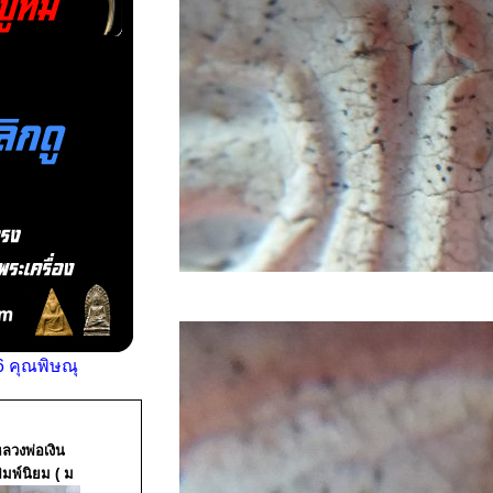
 คุณพิษณุ
ลวงพ่อเงิน
ิมพ์นิยม ( ม