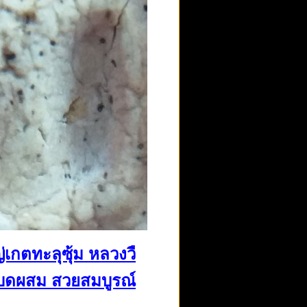
่เกตทะลุซุ้ม หลวงวื
ิบบดผสม สวยสมบูรณ์