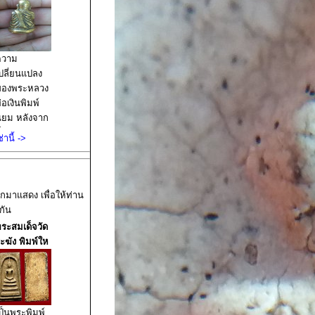
ความ
ปลี่ยนแปลง
ของพระหลวง
่อเงินพิมพ์
ิยม หลังจาก
ี่ได้ทำการ
านี้ ->
้างครับ
อกมาแสดง เพื่อให้ท่าน
กัน
ระสมเด็จวัด
ะฆัง พิมพ์ให
ป็นพระพิมพ์