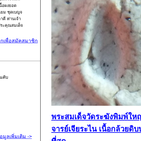
นื้อผงยอด
ิยม ชุดเบญจ
าคี ท่านเจ้า
ระคุณสมเด็จ
พระพุฒาจาร
์ (โต พรหม
ิกเพื่อสมัคสมาชิก
ังษี) วัดระฆัง
ฆสิตาราม
รมหาวิหาร
ขวงศิริราช
ขต
นคับ
างกอกน้อย
รุงเทพ
พระสมเด็จวัดระฆังพิมพ์ใหญ
จารย์เจียระไน เนื้อกล้วยด
้อมูลเพิ่มเติม ->