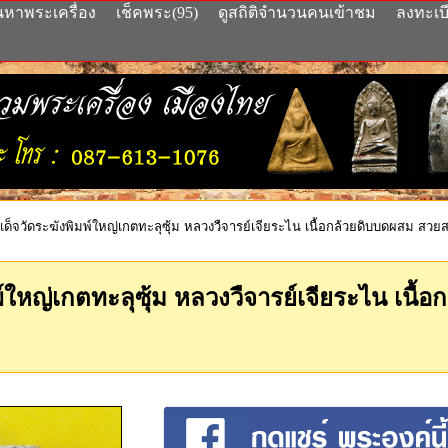
นหาพระเครื่อง
เช็คพระ(95)
ดูสถิติจำนวนคนเข้าชม
ลงทะเบ
็จวัดระฆังพิมพ์ใหญ่เกตทะลุซุ้ม หลวงวืจารย์เจียระไน เนื้อกล้วยดิบบดผสม สวยสม
์ใหญ่เกตทะลุซุ้ม หลวงวืจารย์เจียระไน เนื้