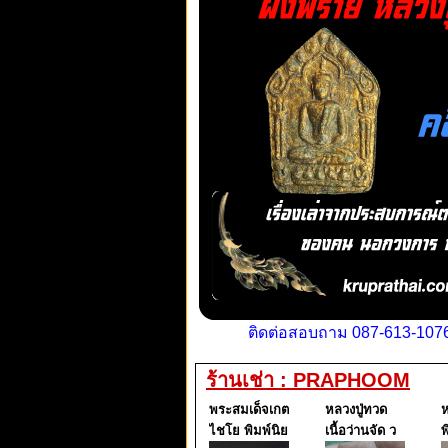
ติดต่อสอบถาม 087-613-1076
ร้านเช่า : PRAPHOOM
พระสมเด็จเกต
หลวงปู่ทวด
ห
ไชโย พิมพ์นิย
เนื้อว่านจัด ว
พ