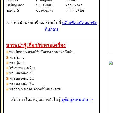
เหรียญหลวง
นิยมอันดับ 1
หลายเหตุผล
พ่อฉุย วัด
ของจ.ชุมพร
มากมายที่นัก
คงคาราม รุ่น
กันบ้างครับ
สะสมพระ
แรก ปี 2465
เป็นเหรียญที่มี
เครื่องต้องการ
ต้องการนำพระเครื่องลงในเว็บนี้
คลิกเพื่อสมัคสมาชิก
หนึ่งในพระ
เก๊ออกมานาน
เหรียญหลวงปู่
กันก่อน
เหรียญเบญจ
มากแล้ว
ทิม ไม่ใช่แค่
ภาคี หลวงพ่อ
เพราะได้รับ
เรื่องชื่อเสียงที่
ฉุย สุขภิกขุ
ความนิยมสูง
โด่งดังของ
สาระน่ารู้เกี่ยวกับพระเครื่อง
วัดคงคาราม
เป็นสิบปี
หลวงปู่ทิม
พระปิดตา หลวงปู่ทับวัดทอง ราคาคุยกันคับ
จ.เพชรบุรี
เหรียญรุ่นปี
อย่างเดียวแน
พระซุ้มกอ
"หลวงพ
2505 ของวัด
พระซุ้มกอ
เจ้
ใฟ้เช่าพระเครื่อง
พระหลวงพ่อเงิน
พระหลวงพ่อเงิน
พระหลวงพ่อเงิน
พิจารณา นาคปรกองค์นี้หน่อยครับ
เรื่องราวใหม่ที่คุณอาจยังไม่รู้
ดูข้อมูลเพิ่มเติม ->