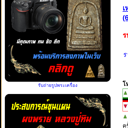
เ
(
ร
ร
โ
รับถ่ายรูปพระเครื่อง
ค