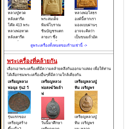
หลวงปู่ทวด
หลวงพ่อโสธร
หลังเตารีด
พระสมเด็จ
องค์นี้หากเรา
โค๊ด 413 พระ
พิมพ์โบราณ
มองแบบผ่านๆ
หลวงพ่อทวด
ชินบัญชรแตก
อาจจะคิดว่า
หลังเตารีด
ลายงา ซึ่ง
เป็นขนมถั่วอัด
พิมพ์เล็ก หน้า
เขียนชื่อนี้ไว้ที่
ที่เราเคยกิน
ดูพระเครื่องทั้งหมดของร้านเช่านี้ ->
อาปาเช่ แข้ง
บนกล่องใส่
กัน แต่จริงๆ
ธรรมดา ปี
พระ และยังมี
แล้วนั่นคือ
พระเครื่องที่คล้ายกัน
๒๕๐๕ นับเป็น
เขียนต่อไปอีก
พระหลวงพ่อ
พระยอดนิยม
ว่า ผงเก่าสม
โสธร พิมพ์
เลือกเอาพระเครื่องที่มีความคล้ายคลึงกันออกมาแสดง เพื่อให้ท่าน
อีกรุ่นหนึ่งใน
เด็จพุฒาจารย์
หลังคา
ได้เลือกชมพระเครื่องอื่นๆที่มีความใกล้เคียงกัน
ตระกูล พระ
โต พรหมรังสี
กระเบื้องโบสถ์
เหรียญหลวง
เหรียญหลวง
เหรียญหลวงปู่
หลวงพ่อทวด
มหาเถราจาร
ซึ่งหากเราใช้ว
พ่อฉุย รุ่น2 วั
พ่อสงฆ์วัดเจ้า
ทิม เจริญพร
ย์ แห่งกร
ฟ
รุ่นแรกของ
เหรียญหลวงปู่
เหรียญสร้าง
วันนี้มาศึกษา
ทิม เจริญพร
ขึ้นเมื่อ?
เหรียญยอด
บน หลาก