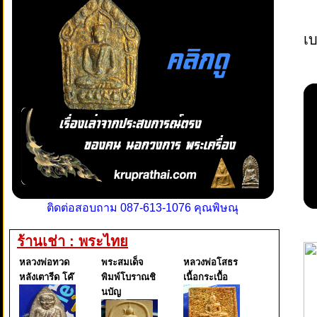
เบ
ติดต่อสอบถาม 087-613-1076 คุณพิษณุ
ร้านเช่า : พระไทย
หลวงพ่อทวด
พระสมเด็จ
หลวงพ่อโสธร
หลังเตารีด โค๊
พิมพ์โบราณชิ
เนื้อกระเบื้อ
นบัญ