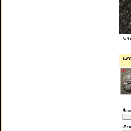
พระ
แสด
ชื่อ
เขีย