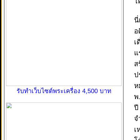
โ
น
อ
เด
แ
ส
ป
ห
รับทำเว็บไซต์พระเครื่อง 4,500 บาท
พ
ป
จ
เ