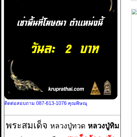
ติดต่อสอบถาม 087-613-1076 คุณพิษณุ
พระสมเด็จ
หลวงปู่ทวด
หลวงปู่ทิม