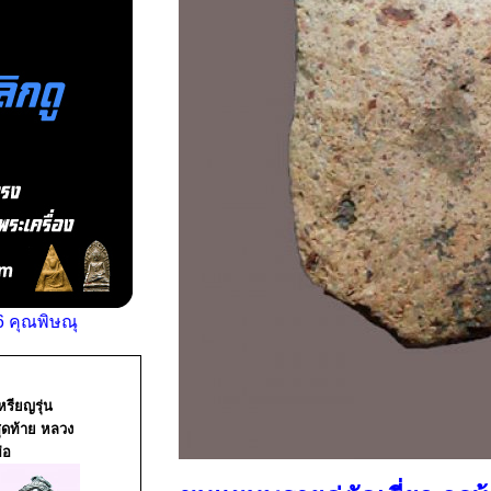
 คุณพิษณุ
หรียญรุ่น
ุดท้าย หลวง
่อ