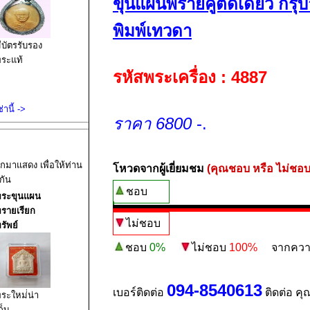
ขุนแผนพรายคู่ตัดเดี่ยว กรุบ
พิมพ์เทวดา
ีบัตรรับรอง
ระแท้
รหัสพระเครื่อง : 4887
านี้ ->
ราคา 6800
-.
อกมาแสดง เพื่อให้ท่าน
โหวดจากผู้เยี่ยมชม
(คุณชอบ หรือ ไม่ชอบ
กัน
ชอบ
พระขุนแผน
รายเรียก
ไม่ชอบ
รัพย์
ชอบ
0%
ไม่ชอบ
100%
จากความน่
094-8540613
เบอร์ติดต่อ
ติดต่อ คุ
ระใหม่่น่า
ก็บ