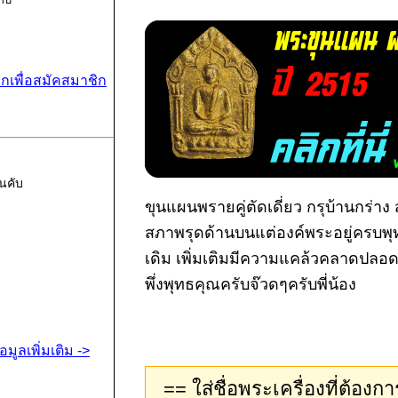
ิกเพื่อสมัคสมาชิก
นคับ
ขุนแผนพรายคู่ตัดเดี่ยว กรุบ้านกร่าง
สภาพรุดด้านบนแต่องค์พระอยู่ครบพุทธค
เดิม เพิ่มเติมมีความแคล้วคลาดปลอดภ
พึ่งพุทธคุณครับจ๊วดๆครับพี่น้อง
้อมูลเพิ่มเติม ->