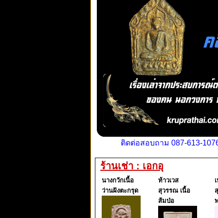
ติดต่อสอบถาม 087-613-1076
ร้านเช่า : เอกอุ
นางกวักเนื้อ
ท้าวเวส
เ
ว่านฝังตะกรุด
สุวรรณ เนื้อ
ส
ส้มป่อ
พ