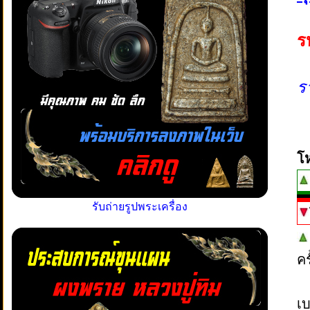
ร
ร
โ
รับถ่ายรูปพระเครื่อง
ค
เบ