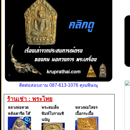
ติดต่อสอบถาม 087-613-1076 คุณพิษณุ
ร้านเช่า : พระไทย
หลวงพ่อทวด
พระสมเด็จ
หลวงพ่อโสธร
หลังเตารีด โค๊
พิมพ์โบราณชิ
เนื้อกระเบื้อ
นบัญ