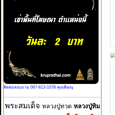
ติดต่อสอบถาม 087-613-1076 คุณพิษณุ
พระสมเด็จ
หลวงปู่ทวด
หลวงปู่ทิม