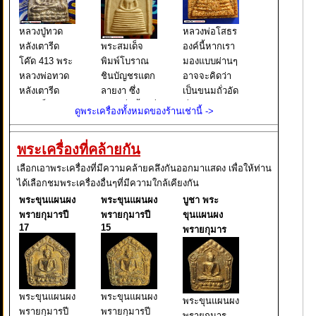
หลวงปู่ทวด
หลวงพ่อโสธร
หลังเตารีด
พระสมเด็จ
องค์นี้หากเรา
โค๊ด 413 พระ
พิมพ์โบราณ
มองแบบผ่านๆ
หลวงพ่อทวด
ชินบัญชรแตก
อาจจะคิดว่า
หลังเตารีด
ลายงา ซึ่ง
เป็นขนมถั่วอัด
พิมพ์เล็ก หน้า
เขียนชื่อนี้ไว้ที่
ที่เราเคยกิน
ดูพระเครื่องทั้งหมดของร้านเช่านี้ ->
อาปาเช่ แข้ง
บนกล่องใส่
กัน แต่จริงๆ
ธรรมดา ปี
พระ และยังมี
แล้วนั่นคือ
พระเครื่องที่คล้ายกัน
๒๕๐๕ นับเป็น
เขียนต่อไปอีก
พระหลวงพ่อ
พระยอดนิยม
ว่า ผงเก่าสม
โสธร พิมพ์
เลือกเอาพระเครื่องที่มีความคล้ายคลึงกันออกมาแสดง เพื่อให้ท่าน
อีกรุ่นหนึ่งใน
เด็จพุฒาจารย์
หลังคา
ได้เลือกชมพระเครื่องอื่นๆที่มีความใกล้เคียงกัน
ตระกูล พระ
โต พรหมรังสี
กระเบื้องโบสถ์
พระขุนแผนผง
พระขุนแผนผง
บูชา พระ
หลวงพ่อทวด
มหาเถราจาร
ซึ่งหากเราใช้ว
พรายกุมารปี
พรายกุมารปี
ขุนแผนผง
ย์ แห่งกร
17
15
พรายกุมาร
พระขุนแผนผง
พระขุนแผนผง
พระขุนแผนผง
พรายกุมารปี
พรายกุมารปี
พรายกุมาร