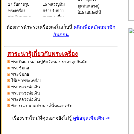
17 รับถ่ายรูป
15 หลวงปู่ทิม
ยุคทันหลวงปู่
พระเครื่อง
สร้าง รับถ่าย
ปี15 เป็นองค์ที่
ชลบุรี แบบคม
รูปพระเครื่อง
เซียนส่วนใหญ่
ชัด
คมชัด พระ
มักไม่ยอมรับ
ต้องการนำพระเครื่องลงในเว็บนี้
คลิกเพื่อสมัคสมาชิก
ขุนแผนผง
กัน เนื่องจาก
กันก่อน
พรายกุมาร
ไปอ้างอิงกับ
องค์นี้เป็นพระ
ตำราต่างๆที่
เก่าแก่ที่ถูก
ให้ข้อมูลผิด
สาระน่ารู้เกี่ยวกับพระเครื่อง
สร้างและปลุก
เพี้ยนออกไป
เสกโดยหลวง
พระปิดตา หลวงปู่ทับวัดทอง ราคาคุยกันคับ
ซึ่งผมเองก็ไม
ปู่ทิมเองครั
พระซุ้มกอ
พระซุ้มกอ
ใฟ้เช่าพระเครื่อง
พระหลวงพ่อเงิน
พระหลวงพ่อเงิน
พระหลวงพ่อเงิน
พิจารณา นาคปรกองค์นี้หน่อยครับ
เรื่องราวใหม่ที่คุณอาจยังไม่รู้
ดูข้อมูลเพิ่มเติม ->