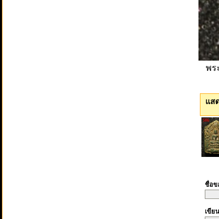
พระ
แสด
ชื่อ
เขีย