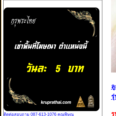
ล
ร
ร
ติดต่อสอบถาม 087-613-1076 คุณพิษณุ