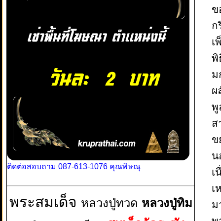
ข
กร
เ
พิ
ม
ผ
พู
ส
ข
นอ
ติดต่อสอบถาม 087-613-1076 คุณพิษณุ
เ
เห
พระสมเด็จ
หลวงปู่ทวด
หลวงปู่ทิม
ม
พา