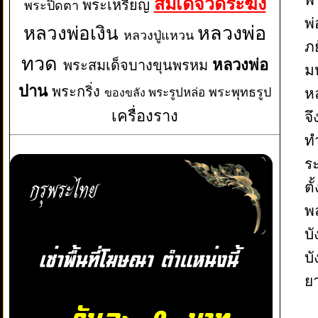
สมเด็จวัดระฆัง
พระเหรียญ
พระปิดตา
พ่
หลวงพ่อเงิน
หลวงพ่อ
หลวงปู่แหวน
ภ
ทวด
หลวงพ่อ
พระสมเด็จบางขุนพรหม
ม
ปาน
พระกริ่ง
พระพุทธรูป
ห
พระรูปหล่อ
ของขลัง
เครื่องราง
จ
ท
ร
ต
พ
บั
บั
ย