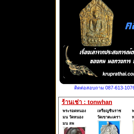
ติดต่อสอบถาม 087-613-1076
ร้านเช่า : tonwhan
พระรอดหนอง
เหรียญชินราช
พ
มน วัดหนอง
วัดเขาตะเครา
ท
มน ลพ