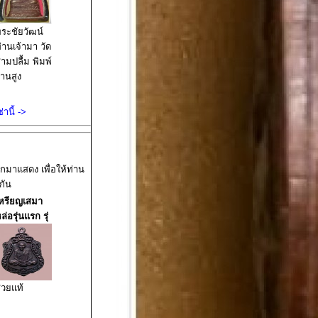
ระชัยวัฒน์
่านเจ้ามา วัด
ามปลื้ม พิมพ์
านสูง
านี้ ->
อกมาแสดง เพื่อให้ท่าน
กัน
หรียญเสมา
ล่อรุ่นแรก รุ่
วยแท้