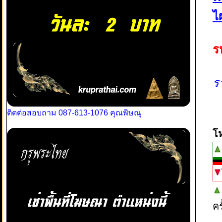
ไ
ร
ร
ติดต่อสอบถาม 087-613-1076 คุณพิษณุ
โ
ค