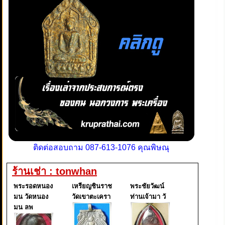
ติดต่อสอบถาม 087-613-1076 คุณพิษณุ
ร้านเช่า : tonwhan
พระรอดหนอง
เหรียญชินราช
พระชัยวัฒน์
มน วัดหนอง
วัดเขาตะเครา
ท่านเจ้ามา วั
มน ลพ