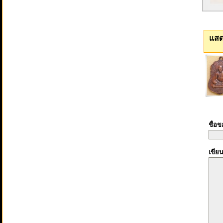
แสด
ชื่อ
เขีย