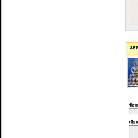
แสด
ชื่อ
เขีย