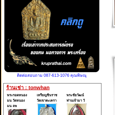
ติดต่อสอบถาม 087-613-1076 คุณพิษณุ
ร้านเช่า : tonwhan
พระรอดหนอง
เหรียญชินราช
พระชัยวัฒน์
มน วัดหนอง
วัดเขาตะเครา
ท่านเจ้ามา วั
มน ลพ