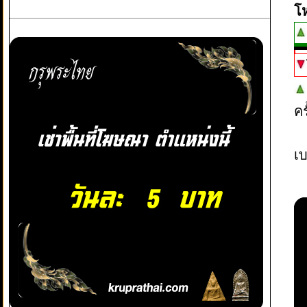
โ
ค
เบ