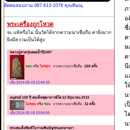
ติดต่อสอบถาม 087-613-1076 คุณพิษณุ
ภา
อด
พระเครื่องถูกโหวด
ช
จะ แท้หรือไม่ นั้นวัดได้จากความน่าเชื่อถือ ค่ายิ่งมาก
คา
ยิ่งมีความเป็นได้สูง
หล
หลวงปู่ทวดรุ่นลอยน้ำปี2497
คา
น
ชอบ
หรือ
ไม่ชอบ
จากความน่าเชื่อถือ :
268 ครั้ง
แล
เมื่อ 2014-05-19 12:44:25
ใ
น
อนุสรณ์ 100 ปี สมเด็จพุฒาจารย์โต 22 มิถุนายน 2515
เ
ไม่ชอบ
หรือ
ชอบ
จากความน่าเชื่อถือ :
32 ครั้ง
ไ
เมื่อ 2014-05-19 13:04:55
น
พระสมเด็จพิมพ์โบราณชินบัญชรแตกลายงา