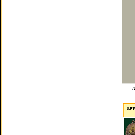
เ
แสด