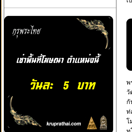
เบ
พ
ว
กั
ท
โม
ท