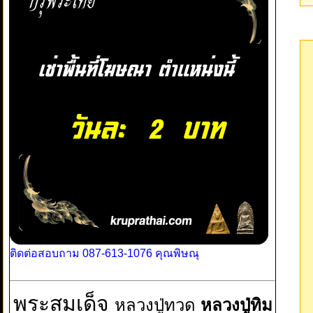
ติดต่อสอบถาม 087-613-1076 คุณพิษณุ
พระสมเด็จ
หลวงปู่ทวด
หลวงปู่ทิม