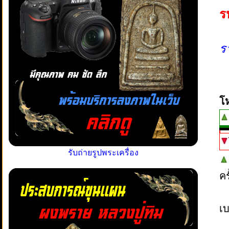
ร
ร
โ
รับถ่ายรูปพระเครื่อง
ค
เบ