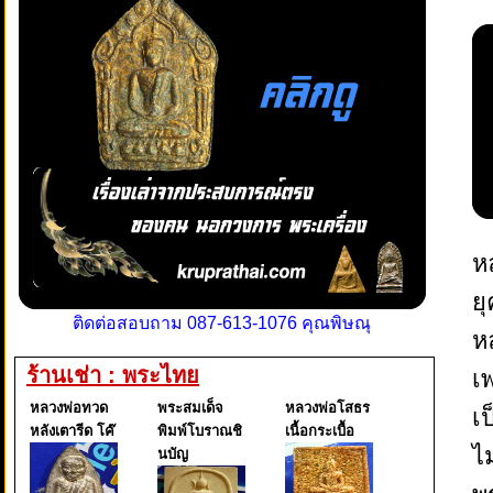
ห
ย
ติดต่อสอบถาม 087-613-1076 คุณพิษณุ
ห
ร้านเช่า : พระไทย
เ
หลวงพ่อทวด
พระสมเด็จ
หลวงพ่อโสธร
เป
หลังเตารีด โค๊
พิมพ์โบราณชิ
เนื้อกระเบื้อ
ไ
นบัญ