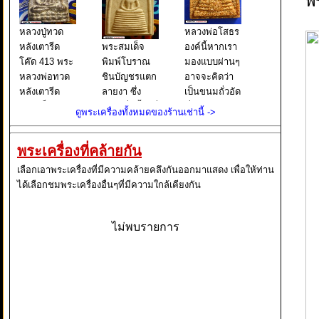
พ
หลวงปู่ทวด
หลวงพ่อโสธร
หลังเตารีด
พระสมเด็จ
องค์นี้หากเรา
โค๊ด 413 พระ
พิมพ์โบราณ
มองแบบผ่านๆ
หลวงพ่อทวด
ชินบัญชรแตก
อาจจะคิดว่า
หลังเตารีด
ลายงา ซึ่ง
เป็นขนมถั่วอัด
พิมพ์เล็ก หน้า
เขียนชื่อนี้ไว้ที่
ที่เราเคยกิน
ดูพระเครื่องทั้งหมดของร้านเช่านี้ ->
อาปาเช่ แข้ง
บนกล่องใส่
กัน แต่จริงๆ
ธรรมดา ปี
พระ และยังมี
แล้วนั่นคือ
พระเครื่องที่คล้ายกัน
๒๕๐๕ นับเป็น
เขียนต่อไปอีก
พระหลวงพ่อ
พระยอดนิยม
ว่า ผงเก่าสม
โสธร พิมพ์
เลือกเอาพระเครื่องที่มีความคล้ายคลึงกันออกมาแสดง เพื่อให้ท่าน
อีกรุ่นหนึ่งใน
เด็จพุฒาจารย์
หลังคา
ได้เลือกชมพระเครื่องอื่นๆที่มีความใกล้เคียงกัน
ตระกูล พระ
โต พรหมรังสี
กระเบื้องโบสถ์
หลวงพ่อทวด
มหาเถราจาร
ซึ่งหากเราใช้ว
ย์ แห่งกร
ไม่พบรายการ