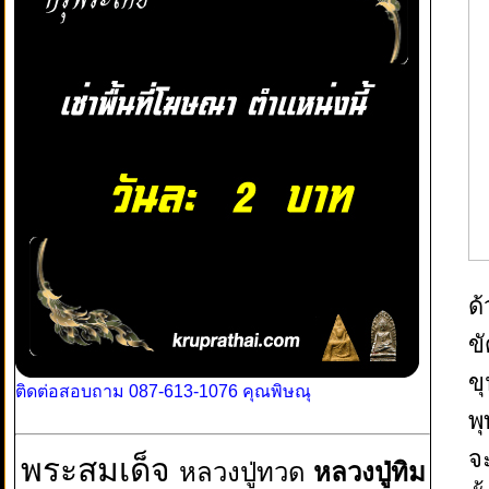
ด
ข
ข
ติดต่อสอบถาม 087-613-1076 คุณพิษณุ
พ
จ
พระสมเด็จ
หลวงปู่ทวด
หลวงปู่ทิม