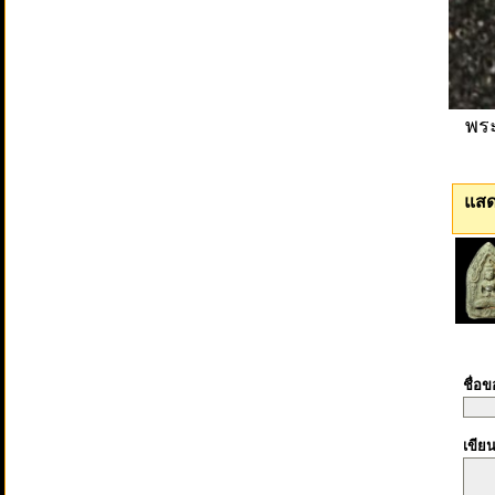
พระ
แสด
ชื่อ
เขีย