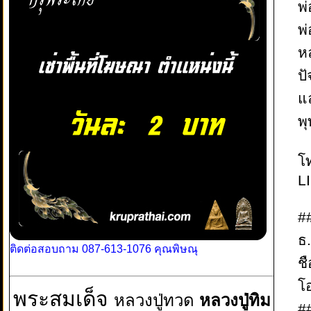
พ่
พ
ห
ป
แ
พ
โ
L
#
ธ
ติดต่อสอบถาม 087-613-1076 คุณพิษณุ
ชื
โ
พระสมเด็จ
หลวงปู่ทวด
หลวงปู่ทิม
#