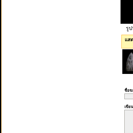
รู
แสด
ชื่อ
เขีย