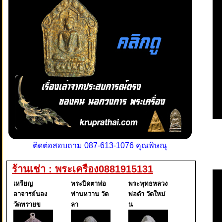
ติดต่อสอบถาม 087-613-1076 คุณพิษณุ
ร้านเช่า : พระเครือง0881915131
เหรียญ
พระปิดตาพ่อ
พระพุทธหลวง
อาจารย์นอง
ท่านหวาน วัด
พ่อดำ วัดใหม่
วัดทรายข
ลา
น