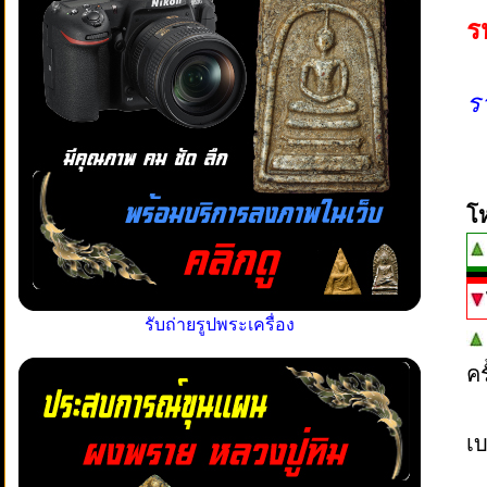
ร
ร
โ
รับถ่ายรูปพระเครื่อง
ค
เบ