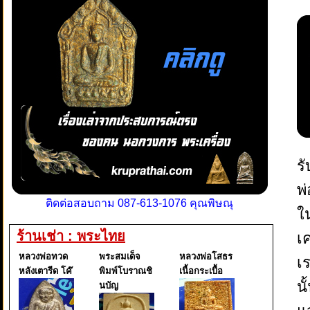
ร
พ
ติดต่อสอบถาม 087-613-1076 คุณพิษณุ
ใ
ร้านเช่า : พระไทย
เ
หลวงพ่อทวด
พระสมเด็จ
หลวงพ่อโสธร
เ
หลังเตารีด โค๊
พิมพ์โบราณชิ
เนื้อกระเบื้อ
น
นบัญ