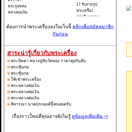
17 รับถ่ายรูป
พระรูปหล่อ
พระเครื่อง
หลวงพ่อเงิน
ชลบุรี แบบคม
หากคุณกำลัง
ชัด
มองหาร้าน
ต้องการนำพระเครื่องลงในเว็บนี้
คลิกเพื่อสมัคสมาชิก
ถ่ายรูปพระ
กันก่อน
เครื่องในขต
ศรีราชา
ชลบุรี คุณ
สาระน่ารู้เกี่ยวกับพระเครื่อง
สามารถใช้
พระปิดตา หลวงปู่ทับวัดทอง ราคาคุยกันคับ
บริการถ่ายรูป
พระซุ้มกอ
ระเครื่องแ
พระซุ้มกอ
ใฟ้เช่าพระเครื่อง
พระหลวงพ่อเงิน
พระหลวงพ่อเงิน
พระหลวงพ่อเงิน
พิจารณา นาคปรกองค์นี้หน่อยครับ
เรื่องราวใหม่ที่คุณอาจยังไม่รู้
ดูข้อมูลเพิ่มเติม ->