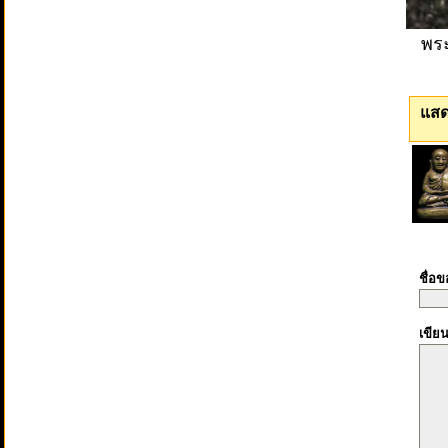
พระ
แสด
ชื่อ
เขีย