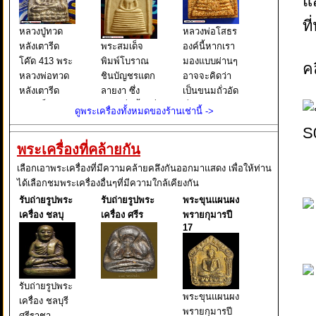
แ
ที
หลวงปู่ทวด
หลวงพ่อโสธร
หลังเตารีด
พระสมเด็จ
องค์นี้หากเรา
โค๊ด 413 พระ
พิมพ์โบราณ
มองแบบผ่านๆ
ค
หลวงพ่อทวด
ชินบัญชรแตก
อาจจะคิดว่า
หลังเตารีด
ลายงา ซึ่ง
เป็นขนมถั่วอัด
พิมพ์เล็ก หน้า
เขียนชื่อนี้ไว้ที่
ที่เราเคยกิน
ดูพระเครื่องทั้งหมดของร้านเช่านี้ ->
อาปาเช่ แข้ง
บนกล่องใส่
กัน แต่จริงๆ
ธรรมดา ปี
พระ และยังมี
แล้วนั่นคือ
พระเครื่องที่คล้ายกัน
๒๕๐๕ นับเป็น
เขียนต่อไปอีก
พระหลวงพ่อ
พระยอดนิยม
ว่า ผงเก่าสม
โสธร พิมพ์
เลือกเอาพระเครื่องที่มีความคล้ายคลึงกันออกมาแสดง เพื่อให้ท่าน
อีกรุ่นหนึ่งใน
เด็จพุฒาจารย์
หลังคา
ได้เลือกชมพระเครื่องอื่นๆที่มีความใกล้เคียงกัน
ตระกูล พระ
โต พรหมรังสี
กระเบื้องโบสถ์
รับถ่ายรูปพระ
รับถ่ายรูปพระ
พระขุนแผนผง
หลวงพ่อทวด
มหาเถราจาร
ซึ่งหากเราใช้ว
เครื่อง ชลบุ
เครื่อง ศรีร
พรายกุมารปี
ย์ แห่งกร
17
รับถ่ายรูปพระ
พระขุนแผนผง
เครื่อง ชลบุรี
พรายกุมารปี
ศรีราชา