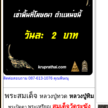
ติดต่อสอบถาม 087-613-1076 คุณพิษณุ
พระสมเด็จ
หลวงปู่ทวด
หลวงปู่ทิม
สมเด็จวัดระฆัง
พระเหรียญ
พระปิดตา