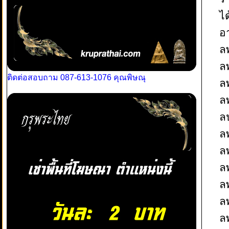
ได
อา
ล
ล
ติดต่อสอบถาม 087-613-1076 คุณพิษณุ
ล
ล
ลป
ล
ลพ
ล
ล
ล
ล