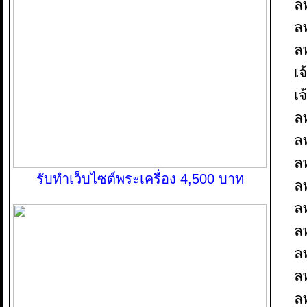
ล
ล
ลพ
เจ
เจ
ลพ
ล
ลพ
รับทำเว็บไซต์พระเครื่อง 4,500 บาท
ล
ลพ
ลพ
ล
ล
ล