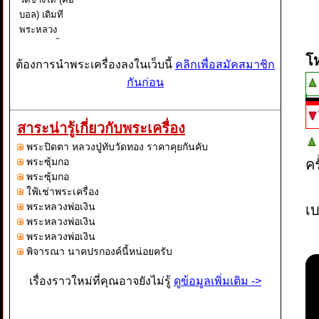
บอล) เดิมที
พระหลวง
ปู่ทวดรุ่นนี้ จัด
โ
สร้างที่วัดช้าง
ต้องการนำพระเครื่องลงในเว็บนี้
คลิกเพื่อสมัคสมาชิก
ไห้ เมื่อปี
กันก่อน
2522 และทาง
วัดได้ทยอยนำ
ออกมาให้
สาระน่ารู้เกี่ยวกับพระเครื่อง
ประชาชนเช่า
พระปิดตา หลวงปู่ทับวัดทอง ราคาคุยกันคับ
บูชาก
พระซุ้มกอ
ค
พระซุ้มกอ
ใฟ้เช่าพระเครื่อง
พระหลวงพ่อเงิน
เบ
พระหลวงพ่อเงิน
พระหลวงพ่อเงิน
พิจารณา นาคปรกองค์นี้หน่อยครับ
เรื่องราวใหม่ที่คุณอาจยังไม่รู้
ดูข้อมูลเพิ่มเติม ->