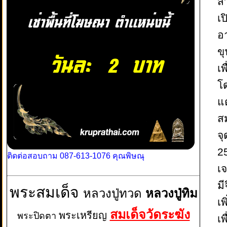
ส
เป
อ
ข
เ
โ
แ
ส
จ
2
ติดต่อสอบถาม 087-613-1076 คุณพิษณุ
เ
ม
พระสมเด็จ
หลวงปู่ทวด
หลวงปู่ทิม
เพ
สมเด็จวัดระฆัง
พระเหรียญ
พระปิดตา
เพ