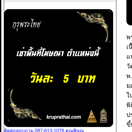
พ
เน
แ
ว
พ.
ย
ใน
พ
ป
ขึ
ติดต่อสอบถาม 087-613-1076 คุณพิษณุ