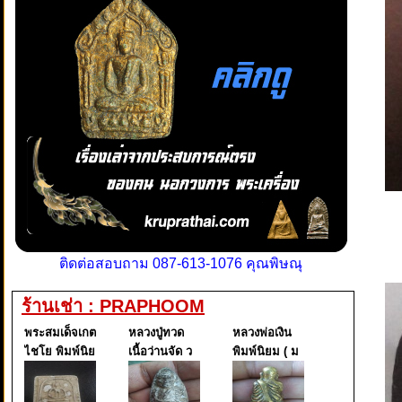
ติดต่อสอบถาม 087-613-1076 คุณพิษณุ
ร้านเช่า : PRAPHOOM
พระสมเด็จเกต
หลวงปู่ทวด
หลวงพ่อเงิน
ไชโย พิมพ์นิย
เนื้อว่านจัด ว
พิมพ์นิยม ( ม