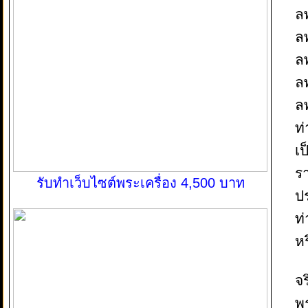
ล
ล
ล
ลพ
ล
ท
เป
ร
รับทำเว็บไซต์พระเครื่อง 4,500 บาท
ป
ท่
หร
จ
พร