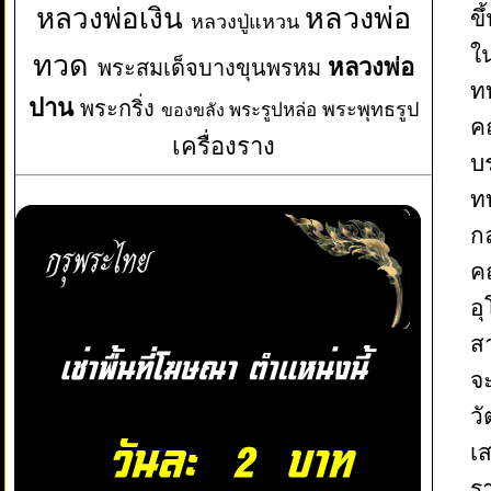
หลวงพ่อเงิน
หลวงพ่อ
ข
หลวงปู่แหวน
ใ
ทวด
หลวงพ่อ
พระสมเด็จบางขุนพรหม
ท
ปาน
พระกริ่ง
พระพุทธรูป
พระรูปหล่อ
ของขลัง
ค
เครื่องราง
บ
ท
กล
ค
อ
ส
จะ
วั
เ
ร