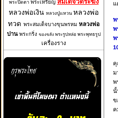
สมเด็จวัดระฆัง
พระเหรียญ
พระปิดตา
แ
หลวงพ่อเงิน
หลวงพ่อ
หลวงปู่แหวน
พ
ทวด
หลวงพ่อ
พระสมเด็จบางขุนพรหม
พ
ปาน
พระกริ่ง
พระพุทธรูป
พระรูปหล่อ
ของขลัง
พ
เครื่องราง
1
ค
ม
พ
นั
ข
ค