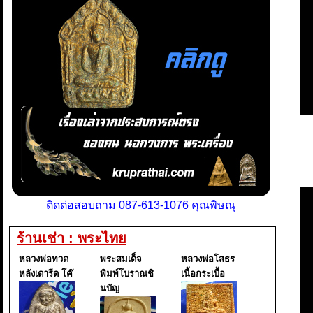
ติดต่อสอบถาม 087-613-1076 คุณพิษณุ
ร้านเช่า : พระไทย
หลวงพ่อทวด
พระสมเด็จ
หลวงพ่อโสธร
หลังเตารีด โค๊
พิมพ์โบราณชิ
เนื้อกระเบื้อ
นบัญ