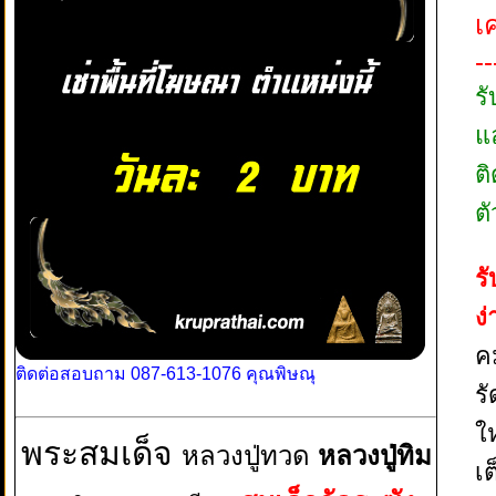
เ
--
ร
แ
ต
ตั
ร
ง
ค
ติดต่อสอบถาม 087-613-1076 คุณพิษณุ
ร
ใ
พระสมเด็จ
หลวงปู่ทวด
หลวงปู่ทิม
เ