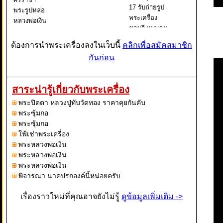
17 รับถ่ายรูป
พระรูปหล่อ
พระเครื่อง
หลวงพ่อเงิน
ชลบุรี แบบคม
หากคุณกำลัง
ชัด
มองหาร้าน
ต้องการนำพระเครื่องลงในเว็บนี้
คลิกเพื่อสมัคสมาชิก
ถ่ายรูปพระ
กันก่อน
เครื่องในขต
ศรีราชา
ชลบุรี คุณ
สาระน่ารู้เกี่ยวกับพระเครื่อง
สามารถใช้
พระปิดตา หลวงปู่ทับวัดทอง ราคาคุยกันคับ
บริการถ่ายรูป
พระซุ้มกอ
ระเครื่องแ
พระซุ้มกอ
ใฟ้เช่าพระเครื่อง
พระหลวงพ่อเงิน
พระหลวงพ่อเงิน
พระหลวงพ่อเงิน
พิจารณา นาคปรกองค์นี้หน่อยครับ
เรื่องราวใหม่ที่คุณอาจยังไม่รู้
ดูข้อมูลเพิ่มเติม ->