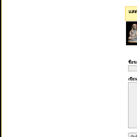
แสด
ชื่อ
เขีย