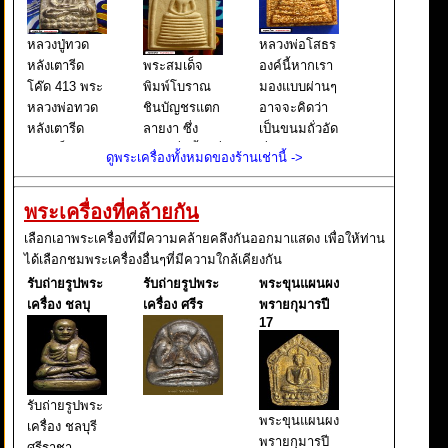
หลวงปู่ทวด
หลวงพ่อโสธร
หลังเตารีด
พระสมเด็จ
องค์นี้หากเรา
โค๊ด 413 พระ
พิมพ์โบราณ
มองแบบผ่านๆ
หลวงพ่อทวด
ชินบัญชรแตก
อาจจะคิดว่า
หลังเตารีด
ลายงา ซึ่ง
เป็นขนมถั่วอัด
พิมพ์เล็ก หน้า
เขียนชื่อนี้ไว้ที่
ที่เราเคยกิน
ดูพระเครื่องทั้งหมดของร้านเช่านี้ ->
อาปาเช่ แข้ง
บนกล่องใส่
กัน แต่จริงๆ
ธรรมดา ปี
พระ และยังมี
แล้วนั่นคือ
พระเครื่องที่คล้ายกัน
๒๕๐๕ นับเป็น
เขียนต่อไปอีก
พระหลวงพ่อ
พระยอดนิยม
ว่า ผงเก่าสม
โสธร พิมพ์
เลือกเอาพระเครื่องที่มีความคล้ายคลึงกันออกมาแสดง เพื่อให้ท่าน
อีกรุ่นหนึ่งใน
เด็จพุฒาจารย์
หลังคา
ได้เลือกชมพระเครื่องอื่นๆที่มีความใกล้เคียงกัน
ตระกูล พระ
โต พรหมรังสี
กระเบื้องโบสถ์
รับถ่ายรูปพระ
รับถ่ายรูปพระ
พระขุนแผนผง
หลวงพ่อทวด
มหาเถราจาร
ซึ่งหากเราใช้ว
เครื่อง ชลบุ
เครื่อง ศรีร
พรายกุมารปี
ย์ แห่งกร
17
รับถ่ายรูปพระ
พระขุนแผนผง
เครื่อง ชลบุรี
พรายกุมารปี
ศรีราชา