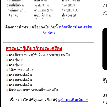
พระสมเด็จ
สมเด็จวัด
พระสมเด็จวัด
เบ
องค์นี้เป็นพระ
ระฆัง พิมพ์
ระฆังพิมพ์
เก่าเก็บมานาน
ฐานแซม (ฐาน
ใหญ่พิมพ์ A
ณั
แล้ว โดย
แซมเล็ก ทรง
ทั้งสององค์
ลักษณ์เด่นๆ
เล็ก) เป็นของ
เป็นพระพิมพ์
ขององค์พระ
หวงวิจารณ์
เดียวกันแต่
ต้องการนำพระเครื่องลงในเว็บนี้
คลิกเพื่อสมัคสมาชิก
สมเต็จนั้นจะ
พระสมเด็จ
สภาพการกด
กันก่อน
นั่งขัดสมาธิ์อยู่
องค์นี้เนื้อหนึบ
จากแม่พิมพ์
บนฐานสูง ซึ่ง
นุ่ม แกร่ง มี
ต่างกันกล่าว
อยู่ภายในซุ้ม
มวลสารตาม
คือ องค์ที่ 1
สาระน่ารู้เกี่ยวกับพระเครื่อง
ที่มีลักษณะ
สูรวัดระฆัง ลง
เป็นองค์ที่กด
พระปิดตา หลวงปู่ทับวัดทอง ราคาคุยกันคับ
คล้ายกับระฆัง
รักษลงทองมา
จากแม่พิมพ์
พระซุ้มกอ
โดยที
แต่เดิม ซึ
องค์ต้นๆจะเ
พระซุ้มกอ
ใฟ้เช่าพระเครื่อง
พระหลวงพ่อเงิน
ร
พระหลวงพ่อเงิน
พระหลวงพ่อเงิน
พิจารณา นาคปรกองค์นี้หน่อยครับ
สม
เรื่องราวใหม่ที่คุณอาจยังไม่รู้
ดูข้อมูลเพิ่มเติม ->
ขอ