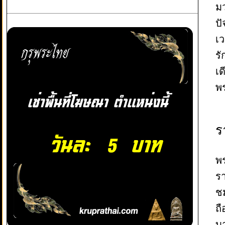
ม
ปั
เว
รั
เด
พร
ร
พร
ร
ชม
ถื
บ