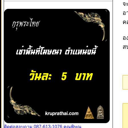
จะ
อ
คล
อง
ส
ติดต่อสอบถาม 087-613-1076 คุณพิษณุ