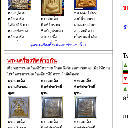
ร
หลวงปู่ทวด
หลวงพ่อโสธร
หลังเตารีด
พระสมเด็จ
องค์นี้หากเรา
โค๊ด 413 พระ
พิมพ์โบราณ
มองแบบผ่านๆ
ร
หลวงพ่อทวด
ชินบัญชรแตก
อาจจะคิดว่า
หลังเตารีด
ลายงา ซึ่ง
เป็นขนมถั่วอัด
พิมพ์เล็ก หน้า
เขียนชื่อนี้ไว้ที่
ที่เราเคยกิน
ดูพระเครื่องทั้งหมดของร้านเช่านี้ ->
อาปาเช่ แข้ง
บนกล่องใส่
กัน แต่จริงๆ
ธรรมดา ปี
พระ และยังมี
แล้วนั่นคือ
โ
พระเครื่องที่คล้ายกัน
๒๕๐๕ นับเป็น
เขียนต่อไปอีก
พระหลวงพ่อ
พระยอดนิยม
ว่า ผงเก่าสม
โสธร พิมพ์
เลือกเอาพระเครื่องที่มีความคล้ายคลึงกันออกมาแสดง เพื่อให้ท่าน
อีกรุ่นหนึ่งใน
เด็จพุฒาจารย์
หลังคา
ได้เลือกชมพระเครื่องอื่นๆที่มีความใกล้เคียงกัน
ตระกูล พระ
โต พรหมรังสี
กระเบื้องโบสถ์
พระสมเด็จ
พระสมเด็จ
พระสมเด็จ
หลวงพ่อทวด
มหาเถราจาร
ซึ่งหากเราใช้ว
พระศรีศาสดา
พิมพ์ปรกโพธิ์
พิมพ์ปรกโพธิ์
ย์ แห่งกร
ญสส.
ฐาน
ฐาน
ค
เบ
พระสมเด็จ
พระสมเด็จ
พระสมเด็จ
พระศรีศาสดา
พิมพ์ปรกโพธิ์
พิมพ์ปรกโพธิ์