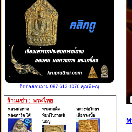
ติดต่อสอบถาม 087-613-1076 คุณพิษณุ
ร้านเช่า : พระไทย
หลวงพ่อทวด
พระสมเด็จ
หลวงพ่อโสธร
หลังเตารีด โค๊
พิมพ์โบราณชิ
เนื้อกระเบื้อ
พ
นบัญ