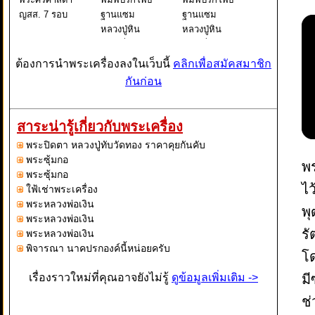
ญสส. 7 รอบ
ฐานแซม
ฐานแซม
หลวงปู่หิน
หลวงปู่หิน
(องค์ที่ 2)
(องค์ที่ 1)
ต้องการนำพระเครื่องลงในเว็บนี้
คลิกเพื่อสมัคสมาชิก
กันก่อน
สาระน่ารู้เกี่ยวกับพระเครื่อง
พระปิดตา หลวงปู่ทับวัดทอง ราคาคุยกันคับ
พระซุ้มกอ
พร
พระซุ้มกอ
ไว
ใฟ้เช่าพระเครื่อง
พระหลวงพ่อเงิน
พุ
พระหลวงพ่อเงิน
รั
พระหลวงพ่อเงิน
พิจารณา นาคปรกองค์นี้หน่อยครับ
โด
เรื่องราวใหม่ที่คุณอาจยังไม่รู้
ดูข้อมูลเพิ่มเติม ->
มี
ช่