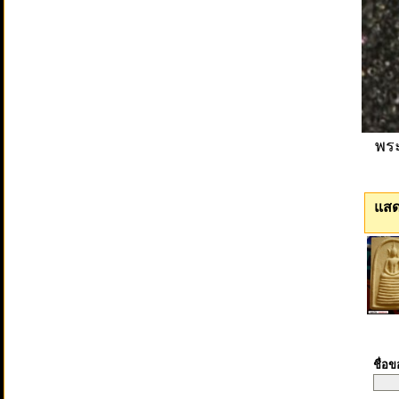
พระ
แสด
ชื่อ