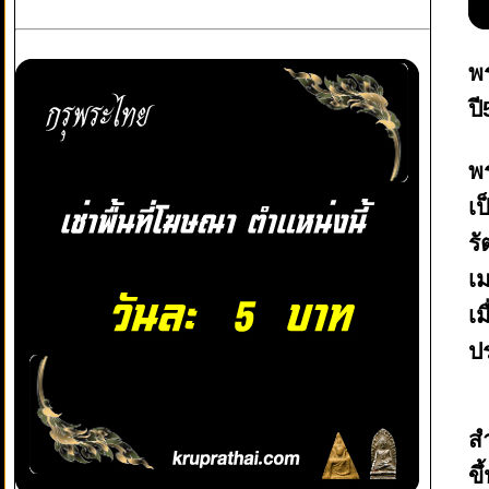
พ
ป
พ
เป
ร
เ
เม
ป
สำ
ขึ