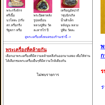
พระกริ่งจักร
เหรียญอัลปาก้
ตรีเนื้อ
พระปิดตาหลัง
าชุบนิกเกิล
นวโลหะ (กริ่ง
รูปเหมือน
น้ำเต้าเล็ก
สก.หรือกริ่ง
หลวงปู่ทิม วัด
หลังนูน หลวง
รัฐสภา หรือ
ละหารไร่ ปี
ปู่ทิม วัดละ
กริ่ง 6 รอบ
พ.ศ. 2517
หารไร่ ปี 17
ดูพระเครื่องทั้งหมดของร้านเช่านี้ ->
ราชินี) แล้วแต่
เนื้อทองแดง
เหรียญน้ำเต้า
จะเรียกครับ
สภาพสวยตอก
เล็ก มี 2 แบบ
พ
พระเครื่องที่คล้ายกัน
สภาผู้แทน
โค๊ต ตัว ?ท?
แบกแรกสร้าง
ก
ราษฎร จัด
ที่บริเวณ
ขึ้นเมื่อปี 08
เลือกเอาพระเครื่องที่มีความคล้ายคลึงกันออกมาแสดง เพื่อให้ท่าน
สร้างเนื่องใน
สังฆาฏิ เอาไว้
ลักษณะเป็น
ได้เลือกชมพระเครื่องอื่นๆที่มีความใกล้เคียงกัน
มหามงคล
ชัดเจนครับ
เหรียญเส
วโรกาส
พระปิดตาหลัง
ร
สมเด็จพร
รูปเหมือน
ไม่พบรายการ
ร