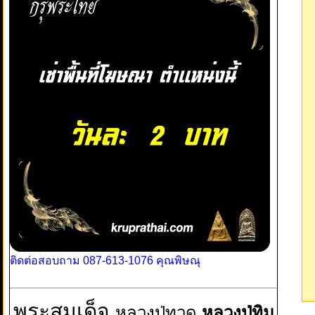
ติดต่อสอบถาม 087-613-1076 คุณพิษณุ
พระสมเด็จ
หลวงปู่ทวด
หลวงปู่ทิม