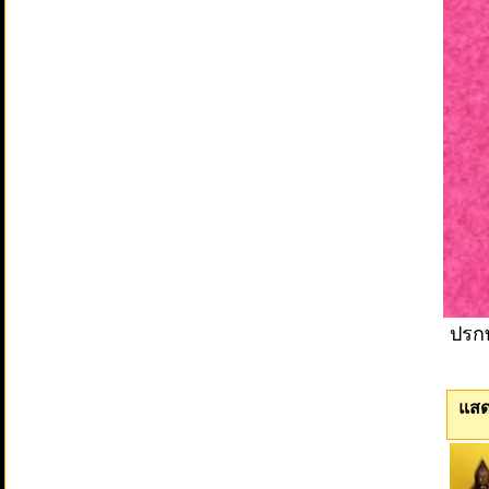
ปรกท
แสด