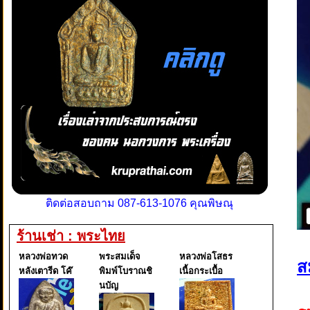
ติดต่อสอบถาม 087-613-1076 คุณพิษณุ
ร้านเช่า : พระไทย
หลวงพ่อทวด
พระสมเด็จ
หลวงพ่อโสธร
ส
หลังเตารีด โค๊
พิมพ์โบราณชิ
เนื้อกระเบื้อ
นบัญ