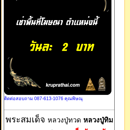
ติดต่อสอบถาม 087-613-1076 คุณพิษณุ
พระสมเด็จ
หลวงปู่ทวด
หลวงปู่ทิม