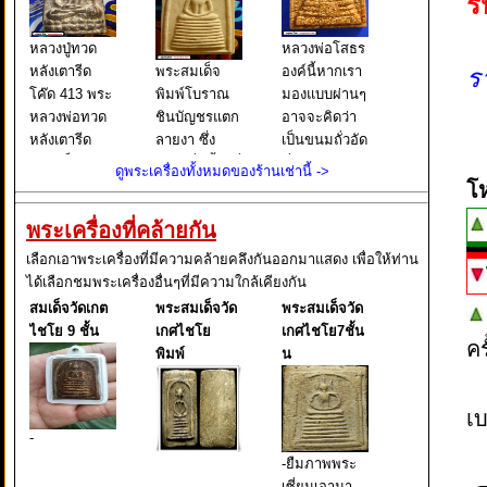
ร
หลวงปู่ทวด
หลวงพ่อโสธร
หลังเตารีด
พระสมเด็จ
องค์นี้หากเรา
ร
โค๊ด 413 พระ
พิมพ์โบราณ
มองแบบผ่านๆ
หลวงพ่อทวด
ชินบัญชรแตก
อาจจะคิดว่า
หลังเตารีด
ลายงา ซึ่ง
เป็นขนมถั่วอัด
พิมพ์เล็ก หน้า
เขียนชื่อนี้ไว้ที่
ที่เราเคยกิน
ดูพระเครื่องทั้งหมดของร้านเช่านี้ ->
อาปาเช่ แข้ง
บนกล่องใส่
กัน แต่จริงๆ
โ
ธรรมดา ปี
พระ และยังมี
แล้วนั่นคือ
พระเครื่องที่คล้ายกัน
๒๕๐๕ นับเป็น
เขียนต่อไปอีก
พระหลวงพ่อ
พระยอดนิยม
ว่า ผงเก่าสม
โสธร พิมพ์
เลือกเอาพระเครื่องที่มีความคล้ายคลึงกันออกมาแสดง เพื่อให้ท่าน
อีกรุ่นหนึ่งใน
เด็จพุฒาจารย์
หลังคา
ได้เลือกชมพระเครื่องอื่นๆที่มีความใกล้เคียงกัน
ตระกูล พระ
โต พรหมรังสี
กระเบื้องโบสถ์
สมเด็จวัดเกต
พระสมเด็จวัด
พระสมเด็จวัด
หลวงพ่อทวด
มหาเถราจาร
ซึ่งหากเราใช้ว
ไชโย 9 ชั้น
เกศไชโย
เกศไชโย7ชั้น
ย์ แห่งกร
ค
พิมพ์
น
เบ
-
-ยืมภาพพระ
เซี่ยนเอามา