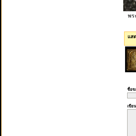
พระ
แสด
ชื่อ
เขีย