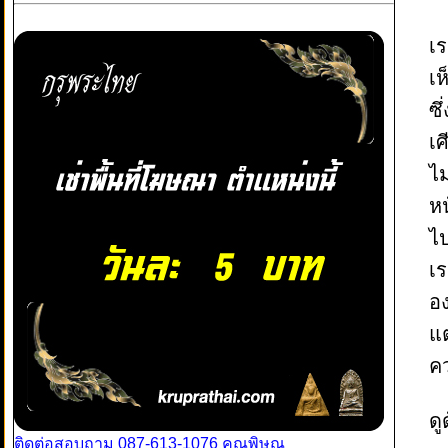
เ
เห
ซึ
เศ
ไ
หน
ไป
เร
อ
แต
ค
ดู
ติดต่อสอบถาม 087-613-1076 คุณพิษณุ