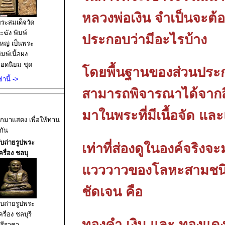
หลวงพ่อเงิน จำเป็นจะต้อ
ระสมเด็จวัด
ะฆัง พิมพ์
ประกอบว่ามีอะไรบ้าง
หญ่ เป็นพระ
ิมพ์เนื้อผง
อดนิยม ชุด
โดยพื้นฐานของส่วนประก
บญจภาคี
านี้ ->
่านเจ้า
สามารถพิจารณาได้จากสีข
ระคุณสมเด็จ
พระพุฒาจาร
มาในพระที่มีเนื้อจัด แล
์ (โต พรหม
อกมาแสดง เพื่อให้ท่าน
ังษี) วัดระฆัง
กัน
ฆสิตาราม
ับถ่ายรูปพระ
เท่าที่ส่องดูในองค์จริง
รมหาวิหาร
ครื่อง ชลบุ
ขวงศิ
แวววาวของโลหะสามชนิด
ชัดเจน คือ
ับถ่ายรูปพระ
ครื่อง ชลบุรี
ทองคำ เงิน และ ทองแด
รีราชา