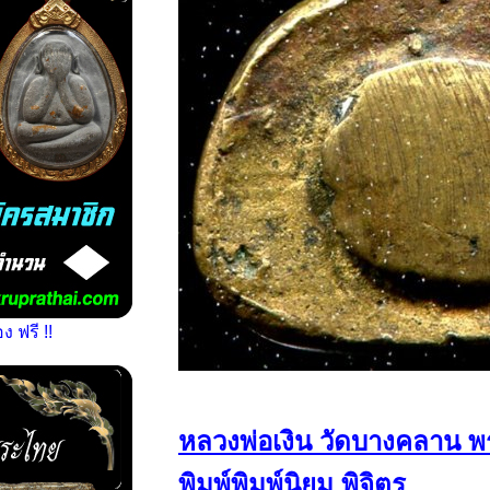
 ฟรี !!
หลวงพ่อเงิน วัดบางคลาน 
พิมพ์พิมพ์นิยม พิจิตร