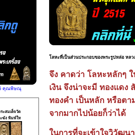
โลหะที่เป็นส่วนประกอบของพระรูปหล่อ หลวง
จึง คาดว่า โลหะหลักๆ ใ
เงิน จึงน่าจะมี ทองแดง ส
 คุณพิษณุ
ทองคำ เป็นหลัก หรือต
จากมากไปน้อยก็ว่าได้
ระสมเด็จวัด
ะฆัง พิมพ์ให
ในการที่จะเข้าใจวิวัฒน