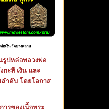
พ่อเงิน วัดบางคลาน
นรูปหล่อพลวงพ่อ
ังกะสี เงิน และ
ามลำดับ โดยโอกาส
าการของเนื้อพระ