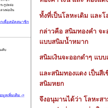
ระรูปหล่อ
ลวงพ่อเงิน
ทั้งที่เป็นโลหะเดิม และโ
ากคุณกำลัง
องหาร้าน
ิกเพื่อสมัคสมาชิก
่ายรูปพระ
กล่าวคือ สนิมทองคำ จะอ
ครื่องในขต
รีราชา
แบบสนิมน้ำหมาก
ลบุรี คุณ
ามารถใช้
นคับ
ริการถ่ายรูป
ะเครื่องแ
สนิมเงินจะออกดำๆ แบบ
และสนิมทองแดง เป็นสีเขีย
สนิมหยก
้อมูลเพิ่มเติม ->
จึงอนุมานได้ว่า โลหะสามช