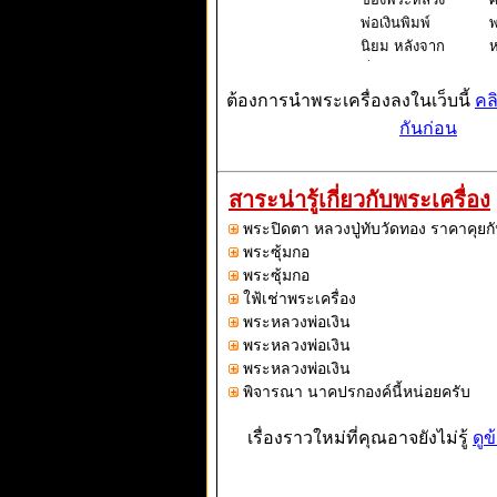
พ่อเงินพิมพ์
พ
นิยม หลังจาก
ห
ที่ได้ทำการ
ห
ล้างครับ
ม
ต้องการนำพระเครื่องลงในเว็บนี้
คล
ถ
กันก่อน
เ
ศ
ช
สาระน่ารู้เกี่ยวกับพระเครื่อง
ส
พระปิดตา หลวงปู่ทับวัดทอง ราคาคุยกั
บ
พระซุ้มกอ
ร
พระซุ้มกอ
ใฟ้เช่าพระเครื่อง
พระหลวงพ่อเงิน
พระหลวงพ่อเงิน
พระหลวงพ่อเงิน
พิจารณา นาคปรกองค์นี้หน่อยครับ
เรื่องราวใหม่ที่คุณอาจยังไม่รู้
ดูข