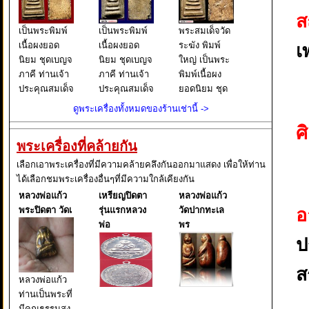
ส
เป็นพระพิมพ์
เป็นพระพิมพ์
พระสมเด็จวัด
เนื้อผงยอด
เนื้อผงยอด
ระฆัง พิมพ์
เ
นิยม ชุดเบญจ
นิยม ชุดเบญจ
ใหญ่ เป็นพระ
ภาคี ท่านเจ้า
ภาคี ท่านเจ้า
พิมพ์เนื้อผง
ประคุณสมเด็จ
ประคุณสมเด็จ
ยอดนิยม ชุด
พระพุฒาจาร
พระพุฒาจาร
เบญจภาคี
ดูพระเครื่องทั้งหมดของร้านเช่านี้ ->
ย์ (โต พรหม
ย์ (โต พรหม
ท่านเจ้า
ศ
รังษี) วัดระฆัง
รังษี) วัดระฆัง
ประคุณสมเด็จ
พระเครื่องที่คล้ายกัน
โฆสิตาราม
โฆสิตาราม
พระพุฒาจาร
วรมหาวิหาร
วรมหาวิหาร
ย์ (โต พรหม
เลือกเอาพระเครื่องที่มีความคล้ายคลึงกันออกมาแสดง เพื่อให้ท่าน
แขวงศิริราช
แขวงศิริราช
รังษี) วัดระฆัง
ได้เลือกชมพระเครื่องอื่นๆที่มีความใกล้เคียงกัน
เขต
เขต
โฆสิตาราม
หลวงพ่อแก้ว
เหรียญปิดตา
หลวงพ่อแก้ว
บางกอกน้อย
บางกอกน้อย
วรมหาวิหาร
อ
พระปิดตา วัดเ
รุ่นแรกหลวง
วัดปากทะเล
กรุงเทพ
กรุงเทพ
แขวงศิ
พ่อ
พร
ป
ส
หลวงพ่อแก้ว
ท่านเป็นพระที่
มีคุณธรรมสูง