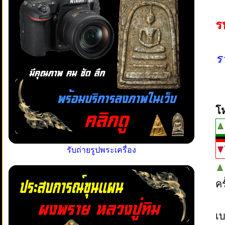
ร
ร
โ
รับถ่ายรูปพระเครื่อง
ค
เบ