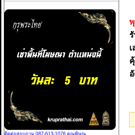
พ
ร
เ
ค
อ
ติดต่อสอบถาม 087-613-1076 คุณพิษณุ