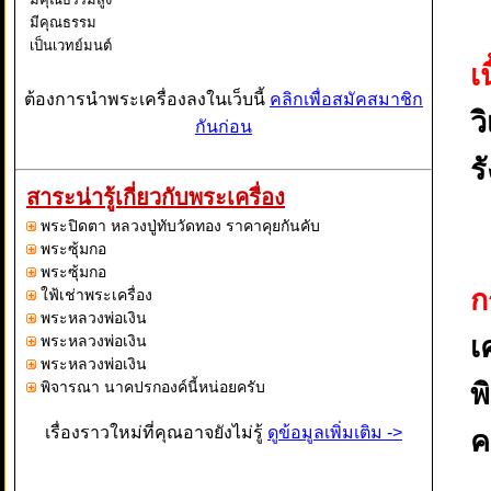
มีคุณธรรม
เป็นเวทย์มนต์
เ
คาถาขลังและ
ศักดิ์สิทธิ์ ท่าน
ต้องการนำพระเครื่องลงในเว็บนี้
คลิกเพื่อสมัคสมาชิก
ว
ตั้งอยู่ในพรหม
กันก่อน
วิหารธรรม มี
เมตตา กรุณา
ร
มุทิตา
สาระน่ารู้เกี่ยวกับพระเครื่อง
อุเบกขา เป็น
พระปิดตา หลวงปู่ทับวัดทอง ราคาคุยกันคับ
ภา
พระซุ้มกอ
พระซุ้มกอ
ก
ใฟ้เช่าพระเครื่อง
พระหลวงพ่อเงิน
เ
พระหลวงพ่อเงิน
พระหลวงพ่อเงิน
พ
พิจารณา นาคปรกองค์นี้หน่อยครับ
เรื่องราวใหม่ที่คุณอาจยังไม่รู้
ดูข้อมูลเพิ่มเติม ->
คร