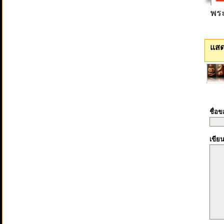
พระ
แสด
ชื่อ
เขีย