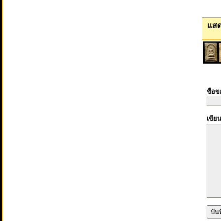
แสด
ชื่อ
เขีย