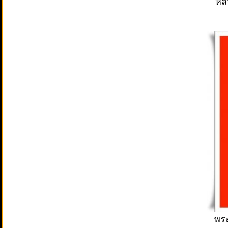
หล
พระ