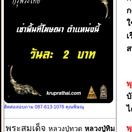
ก
ใ
เ
ส
พ
บ
ติดต่อสอบถาม 087-613-1076 คุณพิษณุ
ไ
พระสมเด็จ
พ
หลวงปู่ทวด
หลวงปู่ทิม