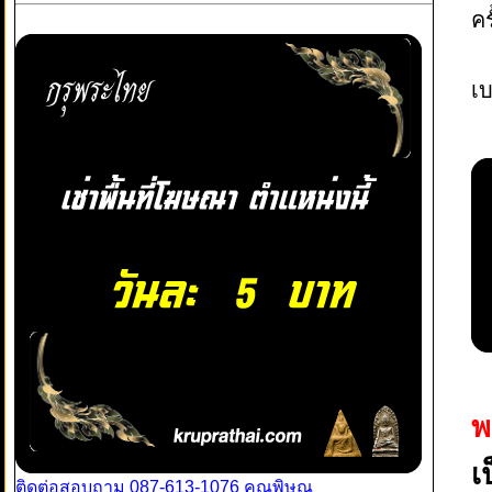
ค
เบ
พ
เ
ติดต่อสอบถาม 087-613-1076 คุณพิษณุ