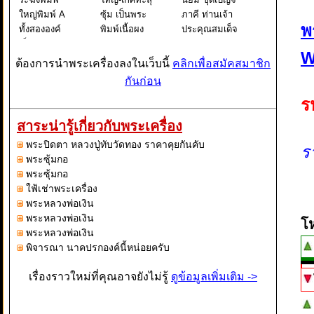
ใหญ่พิมพ์ A
ซุ้ม เป็นพระ
ภาคี ท่านเจ้า
พ
ทั้งสององค์
พิมพ์เนื้อผง
ประคุณสมเด็จ
เป็นพระพิมพ์
ยอดนิยม ชุด
พระพุฒาจาร
W
เดียวกันแต่
เบญจภาคี
ย์ (โต พรหม
ต้องการนำพระเครื่องลงในเว็บนี้
คลิกเพื่อสมัคสมาชิก
สภาพการกด
ท่านเจ้า
รังษี) วัดระฆัง
กันก่อน
จากแม่พิมพ์
ประคุณสมเด็จ
โฆสิตาราม
ร
ต่างกันกล่าว
พระพุฒาจาร
วรมหาวิหาร
คือ องค์ที่ 1
ย์ (โต พรหม
แขวงศิริราช
สาระน่ารู้เกี่ยวกับพระเครื่อง
เป็นองค์ที่กด
รังษี) วัดระฆัง
เขต
พระปิดตา หลวงปู่ทับวัดทอง ราคาคุยกันคับ
จากแม่พิมพ์
โฆสิตารามว
บางกอกน้อย
ร
พระซุ้มกอ
องค์ต้นๆจะเ
รมหา
กรุงเทพ
พระซุ้มกอ
ใฟ้เช่าพระเครื่อง
พระหลวงพ่อเงิน
พระหลวงพ่อเงิน
โ
พระหลวงพ่อเงิน
พิจารณา นาคปรกองค์นี้หน่อยครับ
เรื่องราวใหม่ที่คุณอาจยังไม่รู้
ดูข้อมูลเพิ่มเติม ->