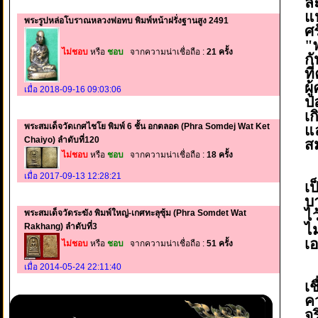
ล
แ
พระรูปหล่อโบราณหลวงพ่อทบ พิมพ์หน้าฝรั่งฐานสูง 2491
ศ
"
ไม่ชอบ
หรือ
ชอบ
จากความน่าเชื่อถือ :
21 ครั้ง
กั
ท
ผ
เมื่อ 2018-09-16 09:03:06
ป
เ
พระสมเด็จวัดเกศไชโย พิมพ์ 6 ชั้น อกตลอด (Phra Somdej Wat Ket
แล
Chaiyo) ลำดับที่120
ส
ไม่ชอบ
หรือ
ชอบ
จากความน่าเชื่อถือ :
18 ครั้ง
ส
เมื่อ 2017-09-13 12:28:21
เ
บ
ไ
พระสมเด็จวัดระฆัง พิมพ์ใหญ่-เกศทะลุซุ้ม (Phra Somdet Wat
ไม
Rakhang) ลำดับที่3
เ
ไม่ชอบ
หรือ
ชอบ
จากความน่าเชื่อถือ :
51 ครั้ง
เมื่อ 2014-05-24 22:11:40
ก
เช
ค
จร