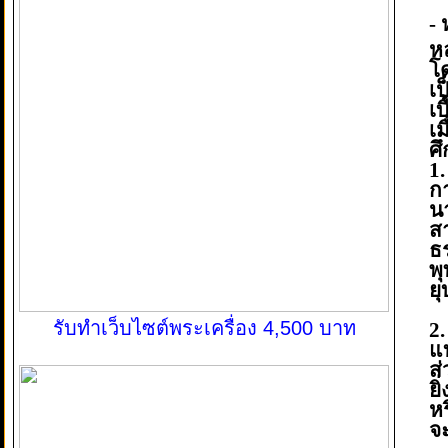
-
ห
โ
เ
เบ
เม
ศึ
1
ก
น
ส
ธ
พ
ยุ
รับทำเว็บไซต์พระเครื่อง 4,500 บาท
2
แ
ส
ยิ
ห
จ