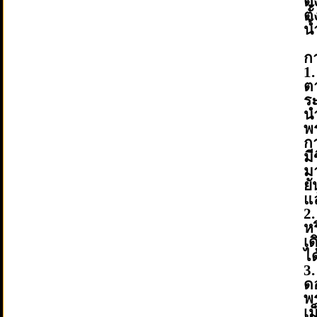
ตั้
ตั
น้
ก
ต
ระ
น
พ
ก
มี
ม
ย
แ
2
ห
เ
ไ
3
ด
พ
เม