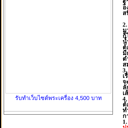
ฐ
อง
ส
2
ม
ก
น
ต้
ม
ต
ส
3
เ
จ
ล
เ
รับทำเว็บไซต์พระเครื่อง 4,500 บาท
4
ต
ท
ก
1
นุ