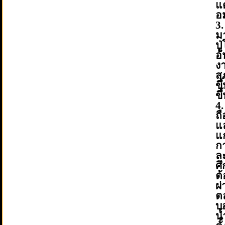
แ
อ
3
ม
ป
อ
ง
ส
ข
ขึ
4
ถื
แล
แก
ก
ล
ศ
ต
ผ
ต
บอ
น้