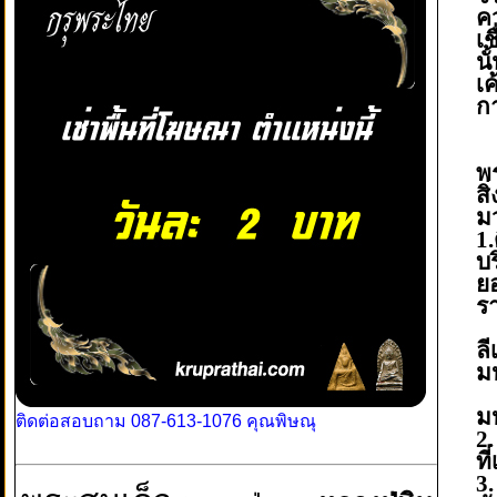
ค
เ
นั
เ
ก
พ
สิ
ม
1
บ
ย
ร
ท
ล
มห
-
ม
ติดต่อสอบถาม 087-613-1076 คุณพิษณุ
2
ท
3.