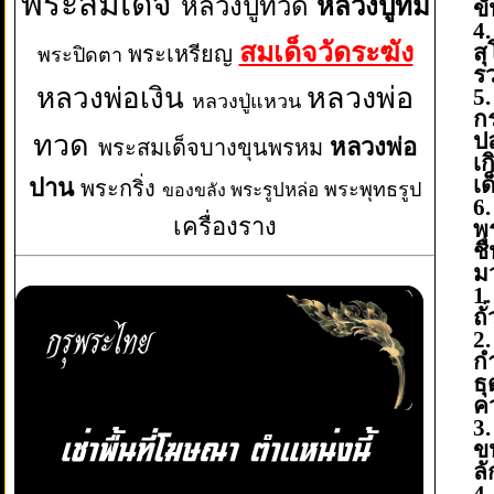
พระสมเด็จ
หลวงปู่ทวด
หลวงปู่ทิม
ขั
4
สมเด็จวัดระฆัง
สุ
พระเหรียญ
พระปิดตา
ร
หลวงพ่อเงิน
หลวงพ่อ
5
หลวงปู่แหวน
ก
ป
ทวด
หลวงพ่อ
พระสมเด็จบางขุนพรหม
เ
เด
ปาน
พระกริ่ง
พระพุทธรูป
พระรูปหล่อ
ของขลัง
6.
เครื่องราง
พ
ชื
มว
1
ถ
2
ก
ธ
ค
3.
ข
ล