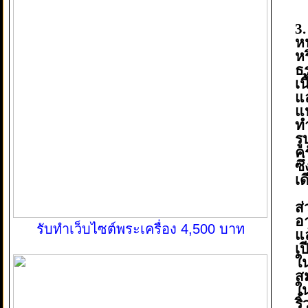
3
หน
ห
ธ
เ
แ
แ
ท
ร
คร
ซ
เด
ส่
อ
รับทำเว็บไซต์พระเครื่อง 4,500 บาท
แ
เป
ใ
ส
ใ
ริ