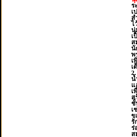
ร
เ
ส
ไว
นุ
เ
สม
น
พ
เพ
เด
2
น
แ
เ
ส
ชั
เช
ขอ
รั
ร
ส