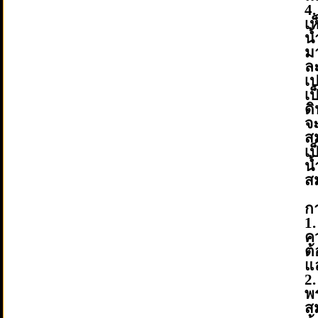
4
เ
น
ม
ล
เ
เ
ด
จ
ส
เ
น
สม
ก
1
ค
ต
แ
2
พ
ส