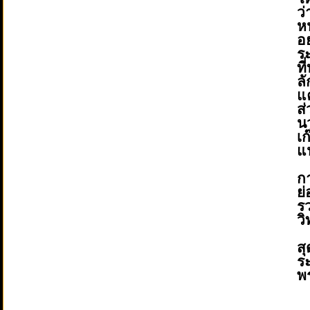
ว่
ห
อ
ร
ที
ล
แ
ส
น
เก
แ
ก
ย่
ร
วิ
ส
ร
พร