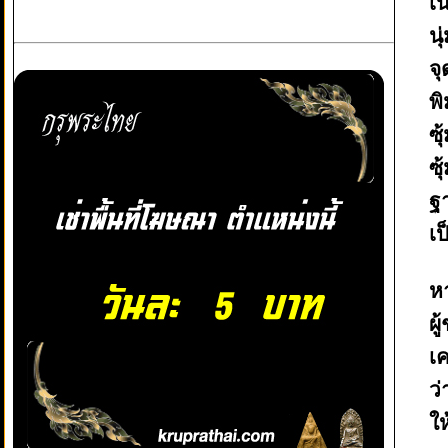
เน
น
จ
พ
ซ
ซ
ฐ
เป
ห
ผู
เ
ว
ให