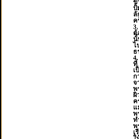
ข
ป
ล
คร
3
ต
นั
ไ
ธ
4
ท
เป
ก
จ
พ
ผ
ค
แ
พ
ท
พ
เ
ใ