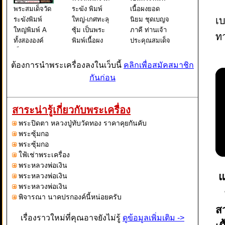
พระสมเด็จวัด
ระฆัง พิมพ์
เนื้อผงยอด
เบ
ระฆังพิมพ์
ใหญ่-เกศทะลุ
นิยม ชุดเบญจ
ใหญ่พิมพ์ A
ซุ้ม เป็นพระ
ภาคี ท่านเจ้า
ท
ทั้งสององค์
พิมพ์เนื้อผง
ประคุณสมเด็จ
เป็นพระพิมพ์
ยอดนิยม ชุด
พระพุฒาจาร
เดียวกันแต่
เบญจภาคี
ย์ (โต พรหม
ต้องการนำพระเครื่องลงในเว็บนี้
คลิกเพื่อสมัคสมาชิก
สภาพการกด
ท่านเจ้า
รังษี) วัดระฆัง
กันก่อน
จากแม่พิมพ์
ประคุณสมเด็จ
โฆสิตาราม
ต่างกันกล่าว
พระพุฒาจาร
วรมหาวิหาร
คือ องค์ที่ 1
ย์ (โต พรหม
แขวงศิริราช
สาระน่ารู้เกี่ยวกับพระเครื่อง
เป็นองค์ที่กด
รังษี) วัดระฆัง
เขต
พระปิดตา หลวงปู่ทับวัดทอง ราคาคุยกันคับ
จากแม่พิมพ์
โฆสิตารามว
บางกอกน้อย
พระซุ้มกอ
องค์ต้นๆจะเ
รมหา
กรุงเทพ
พระซุ้มกอ
ใฟ้เช่าพระเครื่อง
พระหลวงพ่อเงิน
แ
พระหลวงพ่อเงิน
พระหลวงพ่อเงิน
พ
พิจารณา นาคปรกองค์นี้หน่อยครับ
ส
เรื่องราวใหม่ที่คุณอาจยังไม่รู้
ดูข้อมูลเพิ่มเติม ->