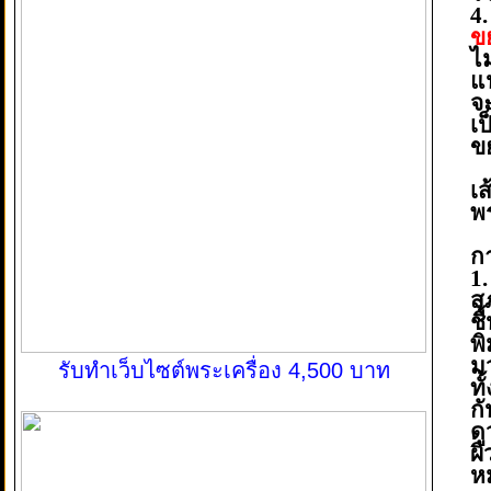
4
ข
ไม
แ
จ
เป
ข
เส
พ
ก
1
ส
ช
พ
ม
รับทำเว็บไซต์พระเครื่อง 4,500 บาท
ทั
กั
ด
ผ
ห