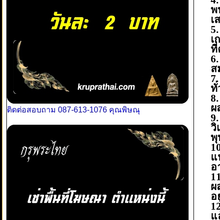
4
พ
เ
5
เ
ท
6
ส
7
ท
8
ผ
ติดต่อสอบถาม 087-613-1076 คุณพิษณุ
9
ว
พ
1
แ
อ
1
ผส
อย
1
แ